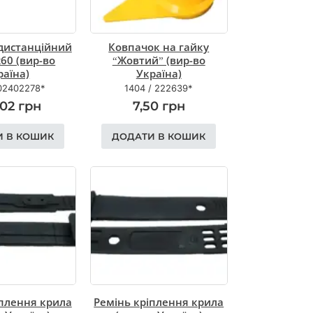
 дистанційний
Ковпачок на гайку
60 (вир-во
“Жовтий” (вир-во
раїна)
Україна)
02402278*
1404
/
222639*
,02
грн
7,50
грн
И В КОШИК
ДОДАТИ В КОШИК
іплення крила
Ремінь кріплення крила