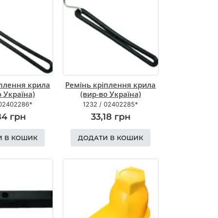
іплення крила
Ремінь кріплення крила
о Україна)
(вир-во Україна)
02402286*
1232
/
02402285*
84
грн
33,18
грн
И В КОШИК
ДОДАТИ В КОШИК