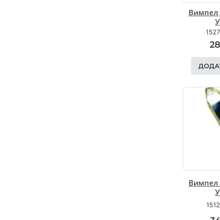
Вимпел 
У
1527
2
ДОДА
Вимпел 
У
1512