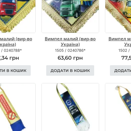
малий (вир-во
Вимпел малий (вир-во
Вимпел м
країна)
Україна)
Ук
/
0240788*
1505
/
0240786*
1502
7,34
грн
63,60
грн
77,
ТИ В КОШИК
ДОДАТИ В КОШИК
ДОДАТ