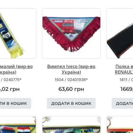
малий (вир-во
Вимпел Iveco (вир-во
Полка в
країна)
Україна)
RENAUL
/
0240775*
1504
/
02401936*
1811
/
4,02
грн
63,60
грн
1669
ТИ В КОШИК
ДОДАТИ В КОШИК
ДОДАТ