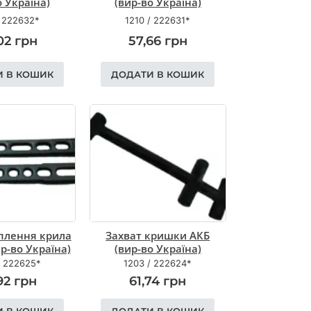
о Україна)
(вир-во Україна)
/
222632*
1210
/
222631*
02
грн
57,66
грн
И В КОШИК
ДОДАТИ В КОШИК
іплення крила
Захват кришки АКБ
р-во Україна)
(вир-во Україна)
/
222625*
1203
/
222624*
92
грн
61,74
грн