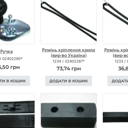
Ремінь кріплення крила
Ремінь кр
Ручка
(вир-во Україна)
(вир-в
/
02402290*
1234
/
02402287*
1233
/
6,50
грн
73,74
грн
36,
ТИ В КОШИК
ДОДАТИ В КОШИК
ДОДАТ