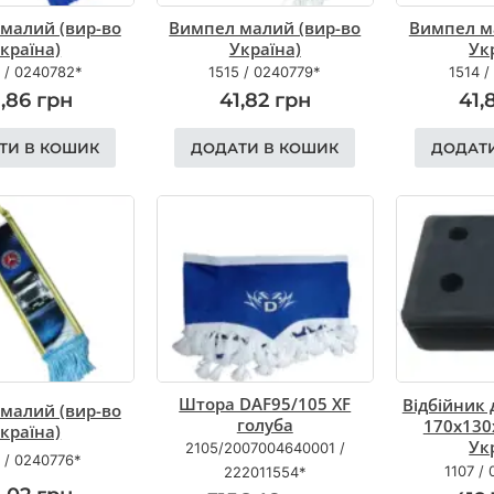
малий (вир-во
Вимпел малий (вир-во
Вимпел м
країна)
Україна)
Ук
/
0240782*
1515
/
0240779*
1514
/
8,86
грн
41,82
грн
41,
ТИ В КОШИК
ДОДАТИ В КОШИК
ДОДАТ
Штора DAF95/105 XF
Відбійник
малий (вир-во
голуба
170х130
країна)
Ук
2105/2007004640001
/
/
0240776*
1107
/
222011554*