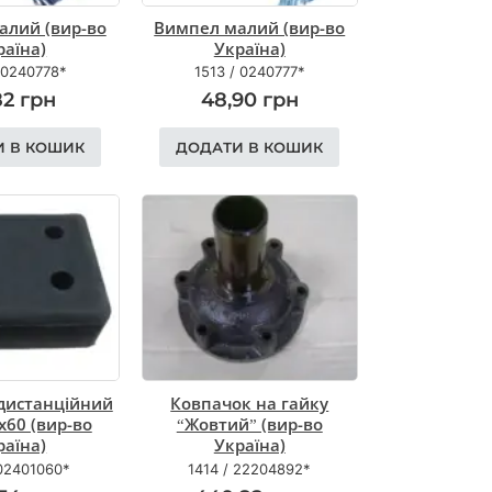
алий (вир-во
Вимпел малий (вир-во
раїна)
Україна)
0240778*
1513
/
0240777*
82
грн
48,90
грн
И В КОШИК
ДОДАТИ В КОШИК
 дистанційний
Ковпачок на гайку
х60 (вир-во
“Жовтий” (вир-во
раїна)
Україна)
02401060*
1414
/
22204892*