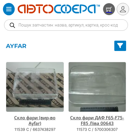
Products search
AYFAR
Скло фари (вир-во
Скло фари ДАФ F65-F75-
Ayfar)
F85 Ліва 00643
11539 C
/
6637438297
11573 С
/
5700306307