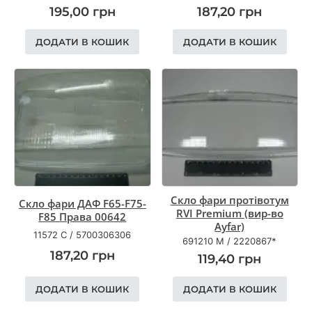
195,00
грн
187,20
грн
ДОДАТИ В КОШИК
ДОДАТИ В КОШИК
Скло фари протівотум
Скло фари ДАФ F65-F75-
RVI Premium (вир-во
F85 Права 00642
Ayfar)
11572 С
/
5700306306
691210 M
/
2220867*
187,20
грн
119,40
грн
ДОДАТИ В КОШИК
ДОДАТИ В КОШИК