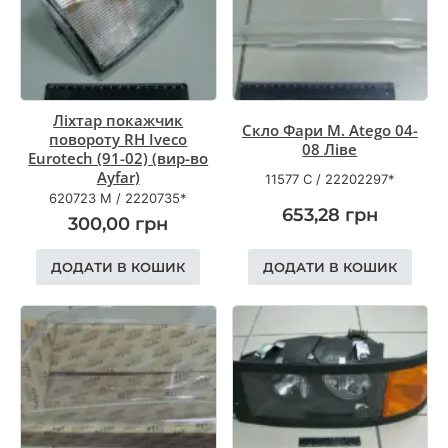
Ліхтар покажчик
Скло Фари M. Atego 04-
повороту RH Iveco
08 Ліве
Eurotech (91-02) (вир-во
Ayfar)
11577 С
/
22202297*
620723 M
/
2220735*
653,28
грн
300,00
грн
ДОДАТИ В КОШИК
ДОДАТИ В КОШИК