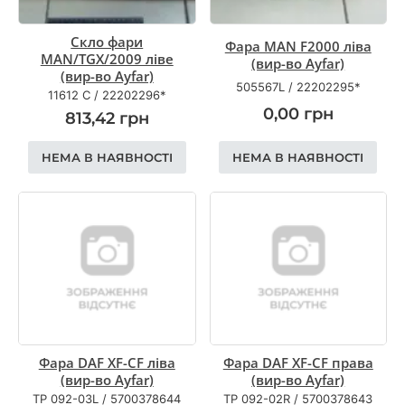
Скло фари
Фара MAN F2000 ліва
MAN/TGX/2009 ліве
(вир-во Ayfar)
(вир-во Ayfar)
505567L
/
22202295*
11612 С
/
22202296*
0,00
грн
813,42
грн
НЕМА В НАЯВНОСТІ
НЕМА В НАЯВНОСТІ
Фара DAF XF-CF ліва
Фара DAF XF-CF права
(вир-во Ayfar)
(вир-во Ayfar)
TP 092-03L
/
5700378644
TP 092-02R
/
5700378643