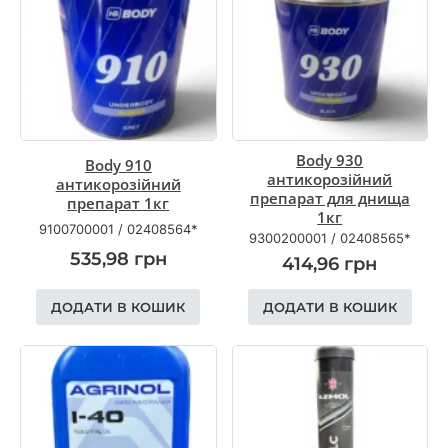
Body 930
Body 910
антикорозійний
антикорозійний
препарат для днища
препарат 1кг
1кг
9100700001
/
02408564*
9300200001
/
02408565*
535,98
грн
414,96
грн
ДОДАТИ В КОШИК
ДОДАТИ В КОШИК