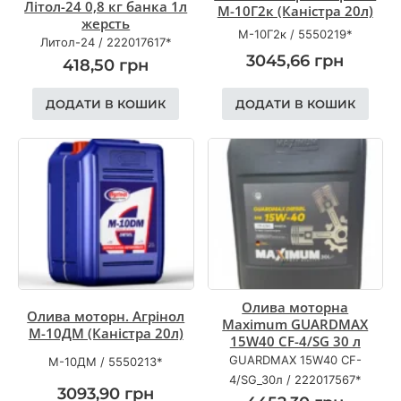
Літол-24 0,8 кг банка 1л
М-10Г2к (Каністра 20л)
жерсть
М-10Г2к
/
5550219*
Литол-24
/
222017617*
3045,66
грн
418,50
грн
ДОДАТИ В КОШИК
ДОДАТИ В КОШИК
Олива моторна
Олива моторн. Агрінол
Maximum GUARDMAX
М-10ДМ (Каністра 20л)
15W40 СF-4/SG 30 л
GUARDMAX 15W40 CF-
М-10ДМ
/
5550213*
4/SG_30л
/
222017567*
3093,90
грн