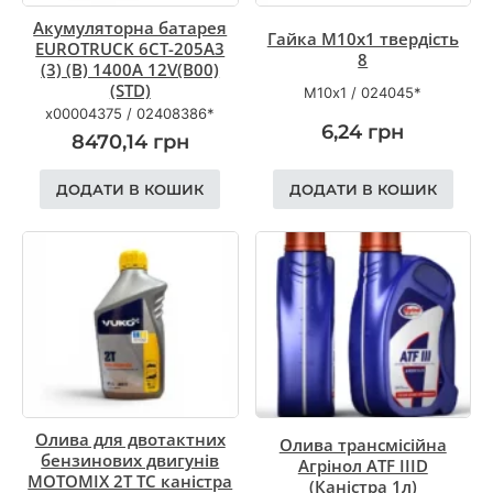
Акумуляторна батарея
Гайка М10х1 твердість
EUROTRUCK 6CT-205A3
8
(3) (B) 1400A 12V(B00)
(STD)
М10х1
/
024045*
x00004375
/
02408386*
6,24
грн
8470,14
грн
ДОДАТИ В КОШИК
ДОДАТИ В КОШИК
Олива для двотактних
Олива трансмісійна
бензинових двигунів
Агрінол ATF IІID
MOTOMIX 2T TC каністра
(Каністра 1л)