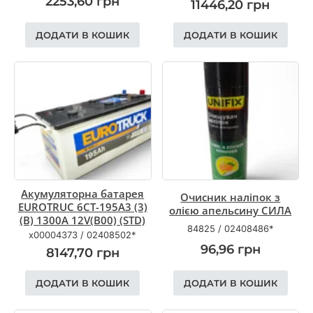
2253,60
грн
11446,20
грн
ДОДАТИ В КОШИК
ДОДАТИ В КОШИК
Акумуляторна батарея
Очисник наліпок з
EUROTRUC 6CT-195A3 (3)
олією апельсину СИЛА
(B) 1300A 12V(B00) (STD)
84825
/
02408486*
x00004373
/
02408502*
96,96
грн
8147,70
грн
ДОДАТИ В КОШИК
ДОДАТИ В КОШИК