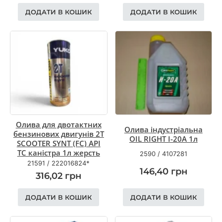
ДОДАТИ В КОШИК
ДОДАТИ В КОШИК
Олива для двотактних
Олива індустріальна
бензинових двигунів 2T
OIL RIGHT І-20А 1л
SCOOTER SYNT (FC) API
TC каністра 1л жерсть
2590
/
4107281
21591
/
222016824*
146,40
грн
316,02
грн
ДОДАТИ В КОШИК
ДОДАТИ В КОШИК