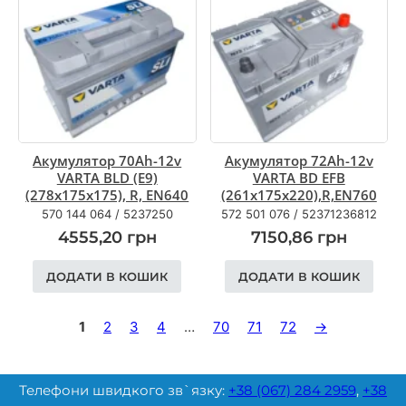
Акумулятор 70Ah-12v
Акумулятор 72Ah-12v
VARTA BLD (E9)
VARTA BD EFB
(278x175x175), R, EN640
(261х175х220),R,EN760
570 144 064
/
5237250
572 501 076
/
52371236812
4555,20
грн
7150,86
грн
ДОДАТИ В КОШИК
ДОДАТИ В КОШИК
1
2
3
4
…
70
71
72
→
Телефони швидкого зв`язку:
+38 (067) 284 2959
,
+38