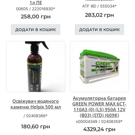
1л ПЕ
ATF IІID
/
555034*
00605
/
222016930*
283,02
грн
258,00
грн
ДОДАТИ В КОШИК
ДОДАТИ В КОШИК
Акумуляторна батарея
Освіжувач водяного
GREEN POWER MAX 6CT-
каменю Helpix 500 мл
110A3 (0) (L5) 950A 12V
(B03) (STD) (609K)
/
02408366*
x00004349
/
02408359*
180,60
грн
4329,24
грн