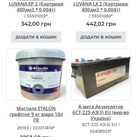
LUVANA EP 2 (Картридж
LUVANA LX 2 (Картридж
400дм3 * 0,004т)
400дм3 * 0,004т)
/
55501059*
/
55501060*
342,00
грн
442,02
грн
ДОДАТИ В КОШИК
ДОДАТИ В КОШИК
А-мега Акумулятор
Мастило ETALON
6СТ-225-АЗ(3) EU (вир-во
графітне 9 кг відро 10л
Україна)
ПЕ
6СТ-225 АЗ(3) EU
/
26193
/
222017414*
02408503*