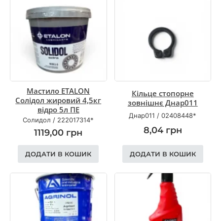
Мастило ETALON
Кільце стопорне
Солідол жировий 4,5кг
зовнішнє Днар011
відро 5л ПЕ
Днар011
/
02408448*
Солидол
/
222017314*
8,04
грн
1119,00
грн
ДОДАТИ В КОШИК
ДОДАТИ В КОШИК