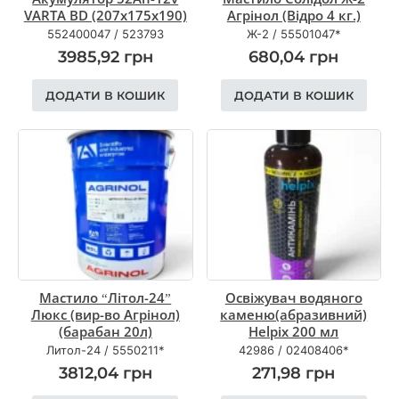
VARTA BD (207х175х190)
Агрінол (Відро 4 кг.)
552400047
/
523793
Ж-2
/
55501047*
3985,92
грн
680,04
грн
ДОДАТИ В КОШИК
ДОДАТИ В КОШИК
Мастило “Літол-24”
Освіжувач водяного
Люкс (вир-во Агрінол)
каменю(абразивний)
(барабан 20л)
Helpix 200 мл
Литол-24
/
5550211*
42986
/
02408406*
3812,04
грн
271,98
грн