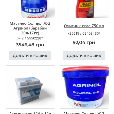
Мастило Солідол Ж-2
Очисник скла 750мл
Агрінол (барабан
20л-17кг)
K20615
/
02408430*
Ж-2
/
5550228*
92,04
грн
3546,48
грн
ДОДАТИ В КОШИК
ДОДАТИ В КОШИК
Акумулятор 52Ah-12v
Мастило Солідол Ж-2