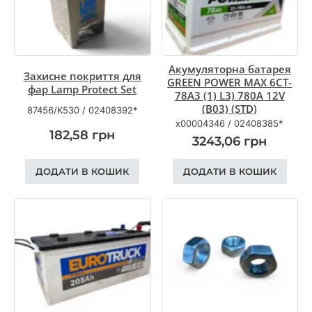
Акумуляторна батарея
Захисне покриття для
GREEN POWER MAX 6CT-
фар Lamp Protect Set
78A3 (1) L3) 780A 12V
(B03) (STD)
87456/K530
/
02408392*
x00004346
/
02408385*
182,58
грн
3243,06
грн
ДОДАТИ В КОШИК
ДОДАТИ В КОШИК