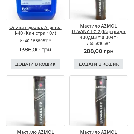
Мастило AZMOL
Олива гідравл. Агрінол
LUVANA LC 2 (Картридж
І-40 (Каністра 10л)
400дм3 * 0,004т)
И-40
/
5550511*
/
55501058*
1386,00
грн
288,00
грн
ДОДАТИ В КОШИК
ДОДАТИ В КОШИК
Мастило AZMOL
Мастило AZMOL