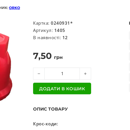
НИК:
ORKO
Картка:
0240931*
Артикул:
1405
В наявності:
12
7,50
грн
Ковпачок на гайку (вир-во Україна) кількість
ДОДАТИ В КОШИК
ОПИС ТОВАРУ
Крос-коди: