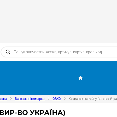
Products search
овна
Вантажні Іномарки
ORKO
Ковпачок на гайку (вир-во Укра
ВИР-ВО УКРАЇНА)