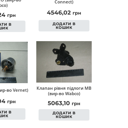
Connect)
co)
4546,02
грн
,24
грн
ДОДАТИ В
ТИ В
КОШИК
ШИК
Клапан рівня підлоги MB
ир-во Vernet)
(вир-во Wabco)
,04
грн
5063,10
грн
ТИ В
ДОДАТИ В
ШИК
КОШИК