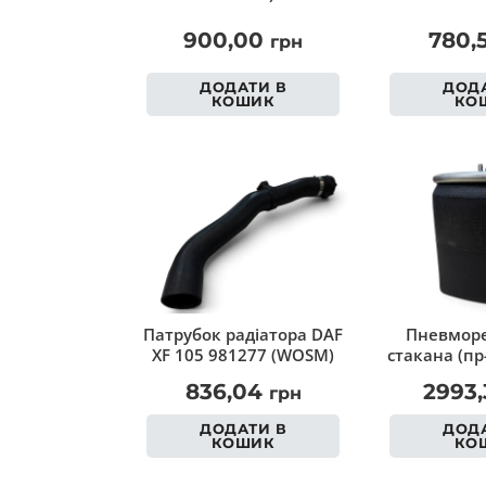
900,00
780,
грн
ДОДАТИ В
ДОДА
КОШИК
КО
Патрубок радіатора DAF
Пневморе
XF 105 981277 (WOSM)
стакана (пр
836,04
2993
грн
ДОДАТИ В
ДОДА
КОШИК
КО