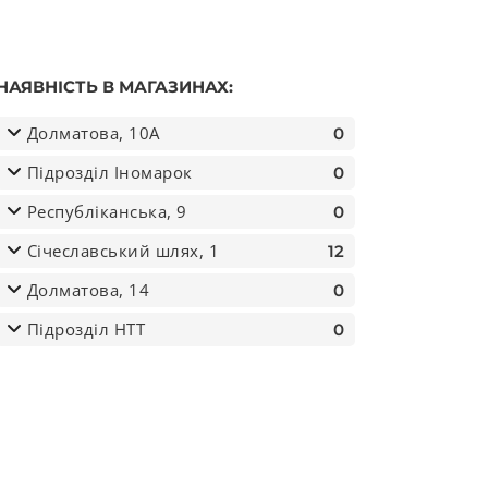
НАЯВНІСТЬ В МАГАЗИНАХ:
Долматова, 10А
0
Підрозділ Іномарок
0
Республіканська, 9
0
Січеславський шлях, 1
12
Долматова, 14
0
Підрозділ НТТ
0