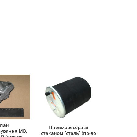
пан
Пневморесора зі
ування MB,
стаканом (сталь) (пр-во
O (вир-во