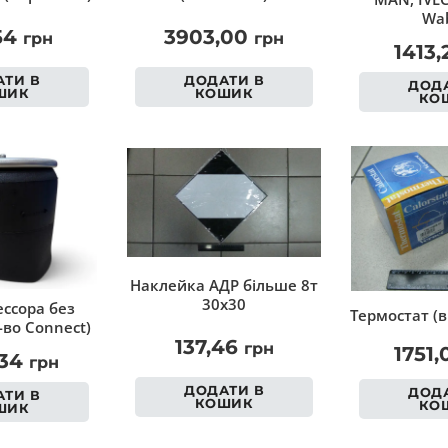
Wab
54
3903,00
грн
грн
1413
ТИ В
ДОДАТИ В
ДОДА
ШИК
КОШИК
КО
Наклейка АДР більше 8т
30х30
ссора без
Термостат (в
-во Connect)
137,46
грн
1751
,34
грн
ДОДАТИ В
ДОДА
ТИ В
КОШИК
КО
ШИК