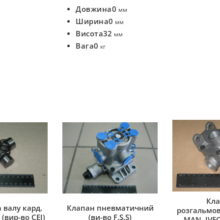
Довжина
0
мм
Ширина
0
мм
Висота
32
мм
Вага
0
кг
Кла
 валу кард.
Клапан пневматичний
розгальмов
(вир-во CEI)
(ви-во F.S.S)
MAN, IVEC