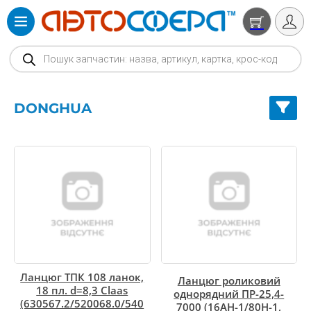
Products search
DONGHUA
Ланцюг ТПК 108 ланок,
Ланцюг роликовий
18 пл. d=8,3 Claas
однорядний ПР-25,4-
(630567.2/520068.0/540
7000 (16AH-1/80H-1,