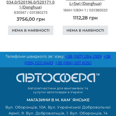
034.0/520196.0/520171.0
L=5м) (Donghua)
) (Donghua)
16AH-1/80H-1
/
031380020
630567
/
031380273
1112,28
грн
3756,00
грн
НЕМА В НАЯВНОСТІ
НЕМА В НАЯВНОСТІ
Телефони швидкого зв`язку:
+38 (067) 284 2959
,
+38
(095) 020 8483
,
+38 (066) 057 6050
Автозапчастини для вантажівок та
супутні автотовари в Україні
МАГАЗИНИ В М. КАМ`ЯНСЬКЕ
Вул. Оборонців, 10А. Вул. Української Добровольчої
Армії, 9. Вул. Добровольців, 1. Вул. Оборонців, 14