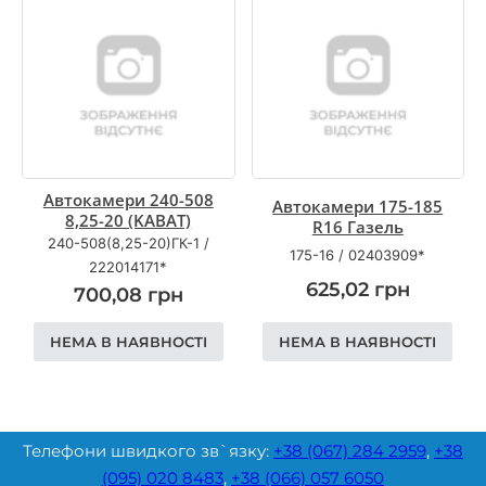
Автокамери 240-508
Автокамери 175-185
8,25-20 (KABAT)
R16 Газель
240-508(8,25-20)ГК-1
/
175-16
/
02403909*
222014171*
625,02
грн
700,08
грн
НЕМА В НАЯВНОСТІ
НЕМА В НАЯВНОСТІ
Телефони швидкого зв`язку:
+38 (067) 284 2959
,
+38
(095) 020 8483
,
+38 (066) 057 6050