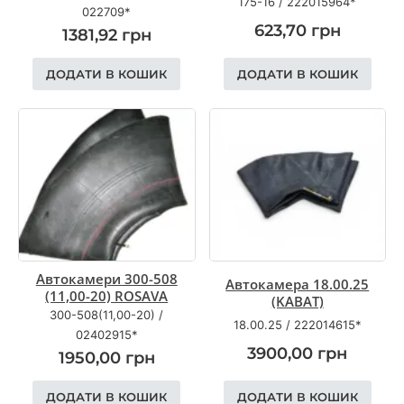
175-16
/
222015964*
022709*
623,70
грн
1381,92
грн
ДОДАТИ В КОШИК
ДОДАТИ В КОШИК
Автокамери 300-508
Автокамера 18.00.25
(11,00-20) ROSAVA
(KABAT)
300-508(11,00-20)
/
18.00.25
/
222014615*
02402915*
3900,00
грн
1950,00
грн
ДОДАТИ В КОШИК
ДОДАТИ В КОШИК