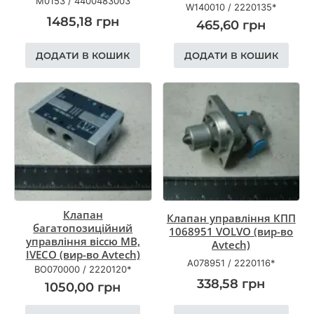
M0153
/
4400483003
W140010
/
2220135*
1485,18
грн
465,60
грн
ДОДАТИ В КОШИК
ДОДАТИ В КОШИК
Клапан
Клапан управління КПП
багатопозиційний
1068951 VOLVO (вир-во
управління віссю MB,
Avtech)
IVECO (вир-во Avtech)
A078951
/
2220116*
BO070000
/
2220120*
338,58
грн
1050,00
грн