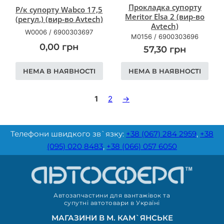
Прокладка супорту
Р/к супорту Wabco 17,5
Meritor Elsa 2 (вир-во
(регул.) (вир-во Avtech)
Avtech)
W0006
/
6900303697
M0156
/
6900303696
0,00
грн
57,30
грн
НЕМА В НАЯВНОСТІ
НЕМА В НАЯВНОСТІ
1
2
→
Телефони швидкого зв`язку:
+38 (067) 284 2959
,
+38
(095) 020 8483
,
+38 (066) 057 6050
Автозапчастини для вантажівок та
супутні автотовари в Україні
МАГАЗИНИ В М. КАМ`ЯНСЬКЕ