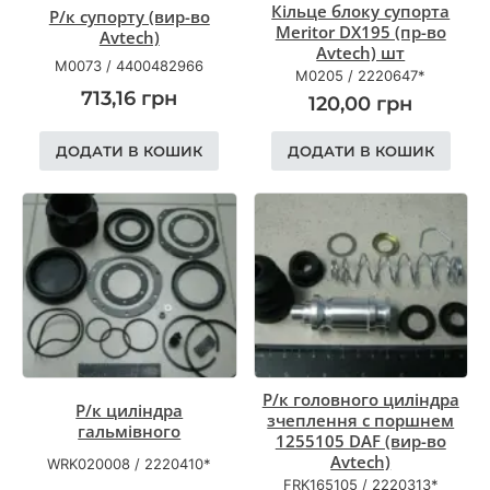
Кільце блоку супорта
Р/к супорту (вир-во
Meritor DX195 (пр-во
Avtech)
Avtech) шт
M0073
/
4400482966
M0205
/
2220647*
713,16
грн
120,00
грн
ДОДАТИ В КОШИК
ДОДАТИ В КОШИК
Р/к головного циліндра
Р/к циліндра
зчеплення с поршнем
гальмівного
1255105 DAF (вир-во
Avtech)
WRK020008
/
2220410*
FRK165105
/
2220313*