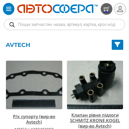
Products search
AVTECH
Клапан рівня підлоги
Р/к супорту (вир-во
SCHMITZ,KRONE,KOGEL
Avtech)
(вир-во Avtech)