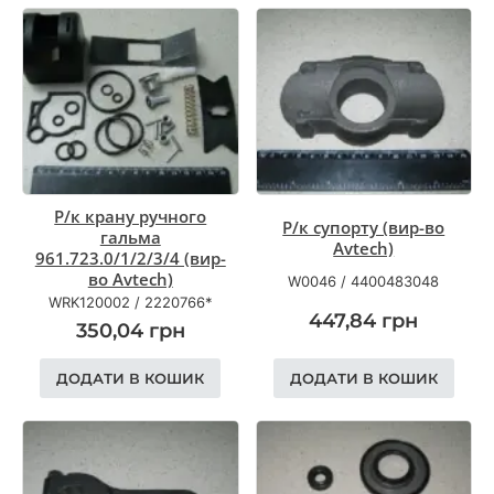
Р/к крану ручного
Р/к супорту (вир-во
гальма
Avtech)
961.723.0/1/2/3/4 (вир-
во Avtech)
W0046
/
4400483048
WRK120002
/
2220766*
447,84
грн
350,04
грн
ДОДАТИ В КОШИК
ДОДАТИ В КОШИК