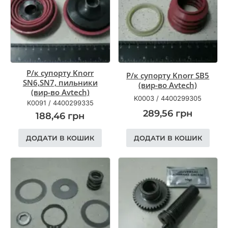
Р/к супорту Knorr
Р/к супорту Knorr SB5
SN6,SN7, пильники
(вир-во Avtech)
(вир-во Avtech)
K0003
/
4400299305
K0091
/
4400299335
289,56
грн
188,46
грн
ДОДАТИ В КОШИК
ДОДАТИ В КОШИК