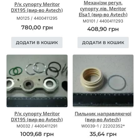
Механізм регул.
Р/к супорту Meritor
супорту лів. Meritor
DX195 (вир-во Avtech)
Elsa1 (вир-во Avtech)
M0125
/
4400411295
M0101
/
4400411293
780,00
грн
408,90
грн
ДОДАТИ В КОШИК
ДОДАТИ В КОШИК
Р/к супорту Meritor
Пильник направляючої
DX195 (вир-во Avtech)
(вир-во Avtech)
M0032
/
4400411291
W0039-1
/
22202352*
1009,68
грн
35,64
грн