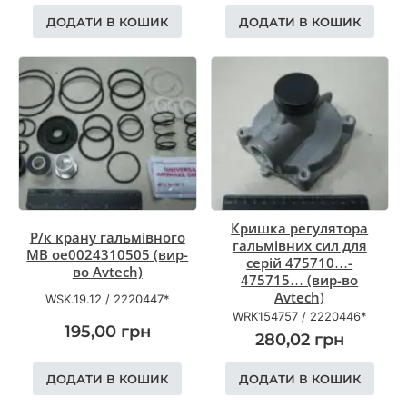
ДОДАТИ В КОШИК
ДОДАТИ В КОШИК
Кришка регулятора
Р/к крану гальмівного
гальмівних сил для
MB oe0024310505 (вир-
серій 475710…-
во Avtech)
475715… (вир-во
Avtech)
WSK.19.12
/
2220447*
WRK154757
/
2220446*
195,00
грн
280,02
грн
ДОДАТИ В КОШИК
ДОДАТИ В КОШИК