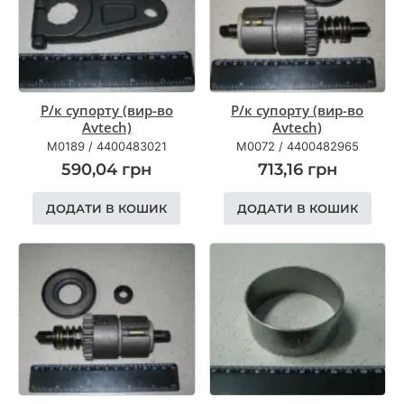
Р/к супорту (вир-во
Р/к супорту (вир-во
Avtech)
Avtech)
M0189
/
4400483021
M0072
/
4400482965
590,04
грн
713,16
грн
ДОДАТИ В КОШИК
ДОДАТИ В КОШИК