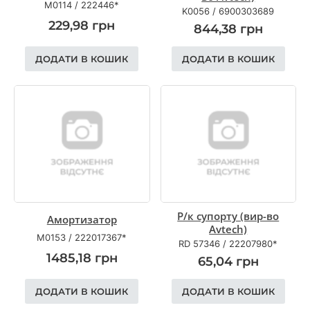
М0114
/
222446*
K0056
/
6900303689
229,98
грн
844,38
грн
ДОДАТИ В КОШИК
ДОДАТИ В КОШИК
Р/к супорту (вир-во
Амортизатор
Avtech)
M0153
/
222017367*
RD 57346
/
22207980*
1485,18
грн
65,04
грн
ДОДАТИ В КОШИК
ДОДАТИ В КОШИК