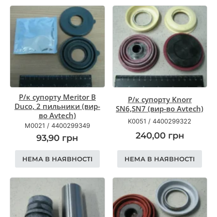
Р/к супорту Meritor B
Р/к супорту Knorr
Duco, 2 пильники (вир-
SN6,SN7 (вир-во Avtech)
во Avtech)
K0051
/
4400299322
M0021
/
4400299349
240,00
грн
93,90
грн
НЕМА В НАЯВНОСТІ
НЕМА В НАЯВНОСТІ