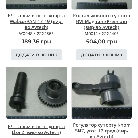
Р/к гальмівного супорта
Р/к гальмівного супорта
Wabco/PAN 17-19 (вир-
RVI Magnum/Рremium
во Avtech)
(вир-во Avtech)
W0048
/
222455*
М0014
/
222440*
189,36
грн
504,00
грн
ДОДАТИ В КОШИК
ДОДАТИ В КОШИК
Регулятор супорту Knorr
Р/к гальмівного супорта
SN7, угол 12 град (вир-
Elsa 2 (вир-во Avtech)
во Avtech)