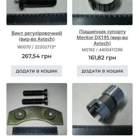
Підшипник супорту
Винт регуліровочний
Meritor DX195 (вир-во
(вир-во Avtech)
Avtech)
W0070
/
22202713*
M0192
/
4400411296
267,54
грн
161,82
грн
ДОДАТИ В КОШИК
ДОДАТИ В КОШИК