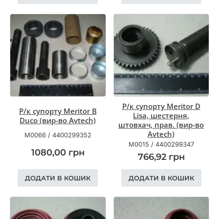
Р/к супорту Meritor D
Р/к супорту Meritor B
Lisa, шестерня,
Duco (вир-во Avtech)
штовхач, прав. (вир-во
Avtech)
M0066
/
4400299352
M0015
/
4400299347
1080,00
грн
766,92
грн
ДОДАТИ В КОШИК
ДОДАТИ В КОШИК