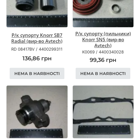
Р/к супорту (пильники)
Р/к супорту Knorr SB7
Knorr SN5 (вир-во
Radial (вир-во Avtech)
Avtech)
RD 08417BV
/
4400299311
K0069
/
4400340028
136,86
грн
99,36
грн
НЕМА В НАЯВНОСТІ
НЕМА В НАЯВНОСТІ