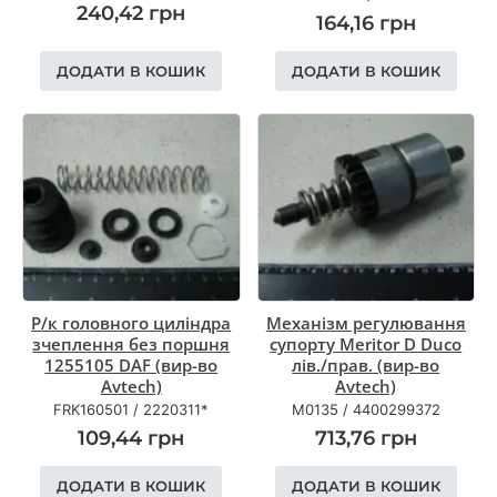
240,42
грн
164,16
грн
ДОДАТИ В КОШИК
ДОДАТИ В КОШИК
Р/к головного циліндра
Механізм регулювання
зчеплення без поршня
супорту Meritor D Duco
1255105 DAF (вир-во
лів./прав. (вир-во
Avtech)
Avtech)
FRK160501
/
2220311*
M0135
/
4400299372
109,44
грн
713,76
грн
ДОДАТИ В КОШИК
ДОДАТИ В КОШИК