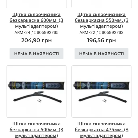
Щітка склоочисника
Щітка склоочисника
безкаркасна 600мм. (З
безкаркасна 550мм. (З
мультіадаптером)
мультіадаптером)
ARM-24
/
5605992765
ARM-22
/
5605992763
204,90
грн
196,56
грн
НЕМА В НАЯВНОСТІ
НЕМА В НАЯВНОСТІ
Щітка склоочисника
Щітка склоочисника
безкаркасна 500мм. (З
безкаркасна 475мм. (З
мультіадаптером)
мультіадаптером)