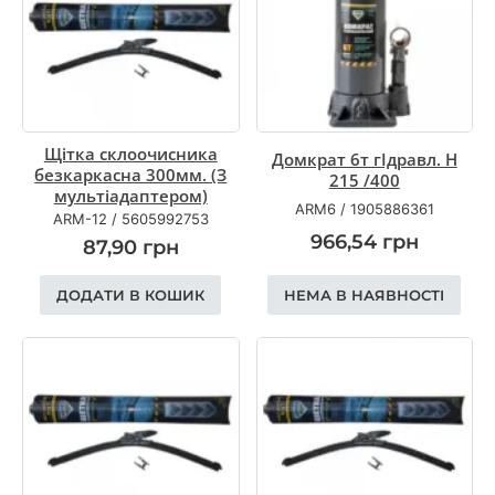
Щітка склоочисника
Домкрат 6т гIдравл. H
безкаркасна 300мм. (З
215 /400
мультіадаптером)
ARM6
/
1905886361
ARM-12
/
5605992753
966,54
грн
87,90
грн
ДОДАТИ В КОШИК
НЕМА В НАЯВНОСТІ