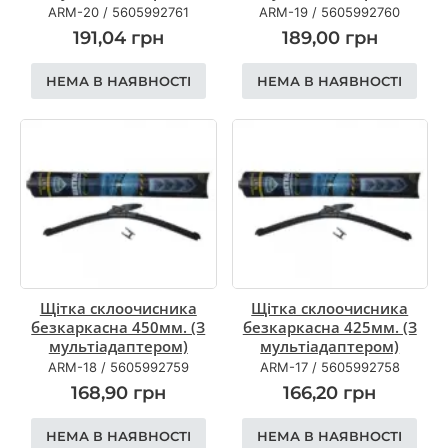
ARM-20
/
5605992761
ARM-19
/
5605992760
191,04
грн
189,00
грн
НЕМА В НАЯВНОСТІ
НЕМА В НАЯВНОСТІ
Щітка склоочисника
Щітка склоочисника
безкаркасна 450мм. (З
безкаркасна 425мм. (З
мультіадаптером)
мультіадаптером)
ARM-18
/
5605992759
ARM-17
/
5605992758
168,90
грн
166,20
грн
НЕМА В НАЯВНОСТІ
НЕМА В НАЯВНОСТІ