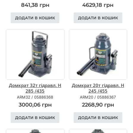
841,38
грн
4629,18
грн
ДОДАТИ В КОШИК
ДОДАТИ В КОШИК
Домкрат 32т гiдравл. H
Домкрат 20т гiдравл. H
285 /435
245 /455
ARM32
/
05886368
ARM20
/
05886367
3000,06
грн
2268,90
грн
ДОДАТИ В КОШИК
ДОДАТИ В КОШИК