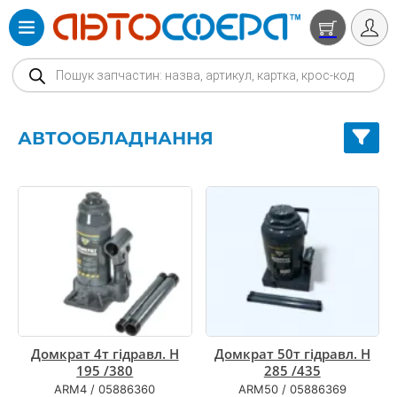
Products search
АВТООБЛАДНАННЯ
Домкрат 4т гідравл. H
Домкрат 50т гiдравл. H
195 /380
285 /435
ARM4
/
05886360
ARM50
/
05886369