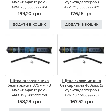
мультіадаптером)
мультіадаптером)
ARM-23
/
5605992764
ARM-21
/
5605992762
199,20
грн
176,16
грн
ДОДАТИ В КОШИК
ДОДАТИ В КОШИК
Щітка склоочисника
Щітка склоочисника
безкаркасна 375мм. (З
безкаркасна 400мм. (З
мультіадаптером)
мультіадаптером)
ARM-15
/
5605992756
ARM-16
/
5605992757
158,28
грн
167,52
грн