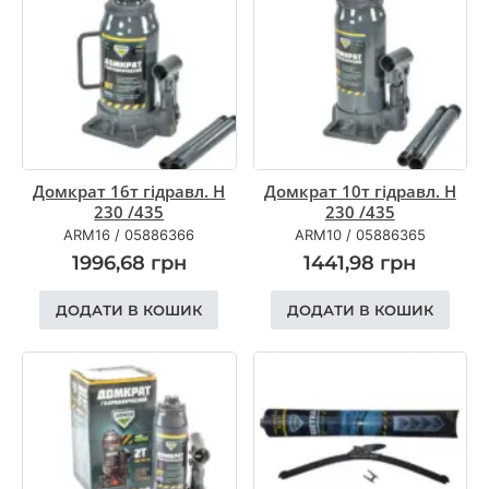
Домкрат 16т гiдравл. H
Домкрат 10т гiдравл. H
230 /435
230 /435
ARM16
/
05886366
ARM10
/
05886365
1996,68
грн
1441,98
грн
ДОДАТИ В КОШИК
ДОДАТИ В КОШИК