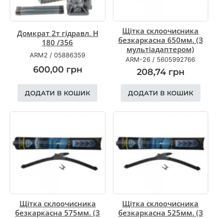
Щітка склоочисника
Домкрат 2т гідравл. H
безкаркасна 650мм. (З
180 /356
мультіадаптером)
ARM2
/
05886359
ARM-26
/
5605992766
600,00
грн
208,74
грн
ДОДАТИ В КОШИК
ДОДАТИ В КОШИК
Щітка склоочисника
Щітка склоочисника
безкаркасна 575мм. (З
безкаркасна 525мм. (З