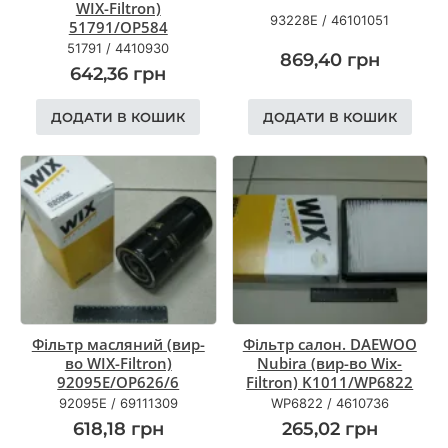
WIX-Filtron)
93228E
/
46101051
51791/OP584
51791
/
4410930
869,40
грн
642,36
грн
ДОДАТИ В КОШИК
ДОДАТИ В КОШИК
Фільтр масляний (вир-
Фільтр салон. DAEWOO
во WIX-Filtron)
Nubira (вир-во Wix-
92095E/OP626/6
Filtron) K1011/WP6822
92095E
/
69111309
WP6822
/
4610736
618,18
грн
265,02
грн