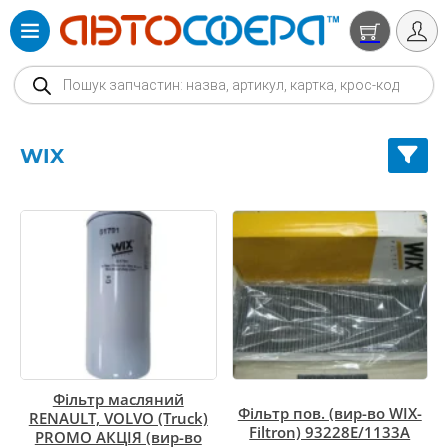
Products search
WIX
Фільтр масляний
Фільтр пов. (вир-во WIX-
RENAULT, VOLVO (Truck)
Filtron) 93228E/1133A
PROMO АКЦІЯ (вир-во