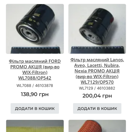
Фільтр масляний Lanos,
Фільтр масляний FORD
Aveo, Lacetti, Nubira,
PROMO АКЦІЯ (вир-во
Nexia PROMO АКЦІЯ
WIX-Filtron)
(вир-во WIX-Filtron)
WL7088/OP542
WL7129/OP570
WL7088
/
46103878
WL7129
/
46103882
138,90
грн
200,04
грн
ДОДАТИ В КОШИК
ДОДАТИ В КОШИК