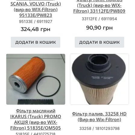
SCANIA, VOLVO (Truck)
(Truck) (вир-во WIX-
(вир-во WIX-Filtron)
Filtron) 33112FE/PW809
95133E/PW823
33112FE
/
6911954
95133E
/
6911927
90,90
грн
324,48
грн
ДОДАТИ В КОШИК
ДОДАТИ В КОШИК
Фільтр масляний
Фільтр палив. 33258 HD
IKARUS (Truck) PROMO
(Вир-во Wix-Filtron)
АКЦІЯ (вир-во WIX-
Filtron) 51835E/OM505
33258
/
18101293798
51835E
/
4410775718