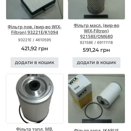
Фільтр масл. (вир-во
Фільтр пов. (вир-во WIX-
WIX-Filtron)
Filtron) 93221E/K1094
92158E/OM680
93221E
/
4610595
92158E
/
69111118
421,92
грн
591,24
грн
ДОДАТИ В КОШИК
ДОДАТИ В КОШИК
Фільтр топл. MB,
Фільтр топл. IKARUS