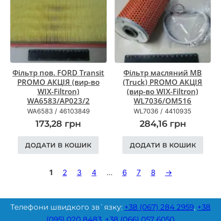
Фільтр пов. FORD Transit
Фільтр масляний MB
PROMO АКЦІЯ (вир-во
(Truck) PROMO АКЦІЯ
WIX-Filtron)
(вир-во WIX-Filtron)
WA6583/AP023/2
WL7036/OM516
WA6583
/
46103849
WL7036
/
4410935
173,28
грн
284,16
грн
ДОДАТИ В КОШИК
ДОДАТИ В КОШИК
1
2
3
4
…
6
7
8
→
Телефони швидкого зв`язку:
+38 (067) 284 2959
,
+38
(095) 020 8483
,
+38 (066) 057 6050