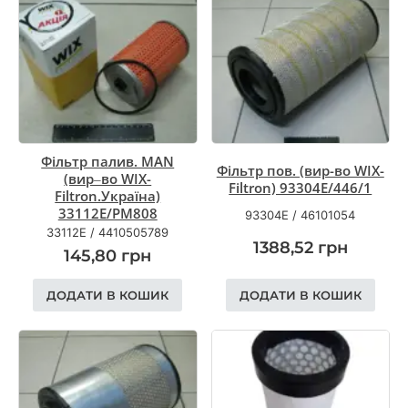
Фільтр палив. MAN
Фільтр пов. (вир-во WIX-
(вир–во WIX-
Filtron) 93304E/446/1
Filtron.Україна)
33112E/PM808
93304E
/
46101054
33112E
/
4410505789
1388,52
грн
145,80
грн
ДОДАТИ В КОШИК
ДОДАТИ В КОШИК