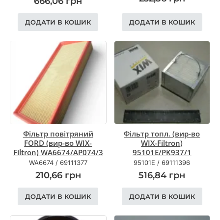
666,06
грн
ДОДАТИ В КОШИК
ДОДАТИ В КОШИК
Фільтр повітряний
Фільтр топл. (вир-во
FORD (вир-во WIX-
WIX-Filtron)
Filtron) WA6674/AP074/3
95101E/PK937/1
WA6674
/
69111377
95101E
/
69111396
210,66
грн
516,84
грн
ДОДАТИ В КОШИК
ДОДАТИ В КОШИК