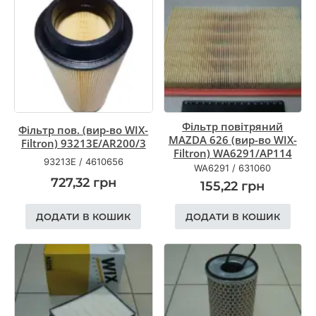
Фільтр повітряний
Фільтр пов. (вир-во WIX-
MAZDA 626 (вир-во WIX-
Filtron) 93213E/AR200/3
Filtron) WA6291/AP114
93213E
/
4610656
WA6291
/
631060
727,32
грн
155,22
грн
ДОДАТИ В КОШИК
ДОДАТИ В КОШИК