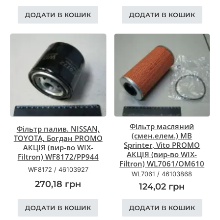
ДОДАТИ В КОШИК
ДОДАТИ В КОШИК
Фільтр масляний
Фільтр палив. NISSAN,
(смен.елем.) MB
TOYOTA, Богдан PROMO
Sprinter, Vito PROMO
АКЦІЯ (вир-во WIX-
АКЦІЯ (вир-во WIX-
Filtron) WF8172/PP944
Filtron) WL7061/OM610
WF8172
/
46103927
WL7061
/
46103868
270,18
грн
124,02
грн
ДОДАТИ В КОШИК
ДОДАТИ В КОШИК