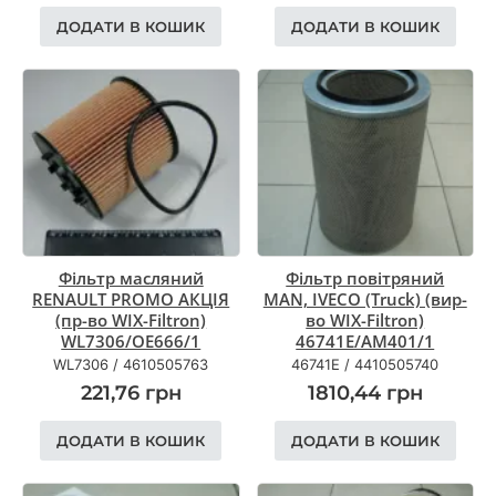
ДОДАТИ В КОШИК
ДОДАТИ В КОШИК
Фільтр масляний
Фільтр повітряний
RENAULT PROMO АКЦІЯ
MAN, IVECO (Truck) (вир-
(пр-во WIX-Filtron)
во WIX-Filtron)
WL7306/OE666/1
46741E/AM401/1
WL7306
/
4610505763
46741E
/
4410505740
221,76
грн
1810,44
грн
ДОДАТИ В КОШИК
ДОДАТИ В КОШИК