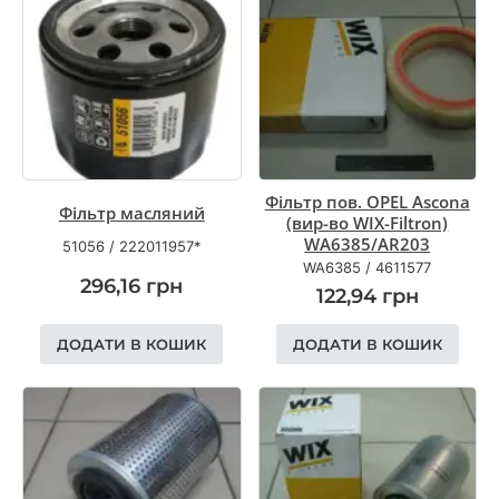
Фільтр пов. OPEL Ascona
Фільтр масляний
(вир-во WIX-Filtron)
WA6385/AR203
51056
/
222011957*
WA6385
/
4611577
296,16
грн
122,94
грн
ДОДАТИ В КОШИК
ДОДАТИ В КОШИК