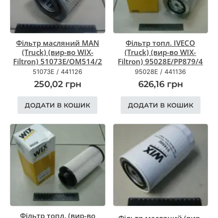
Фільтр масляний MAN
Фільтр топл. IVECO
(Truck) (вир-во WIX-
(Truck) (вир-во WIX-
Filtron) 51073E/OM514/2
Filtron) 95028E/PP879/4
51073E
/
441126
95028E
/
441136
250,02
грн
626,16
грн
ДОДАТИ В КОШИК
ДОДАТИ В КОШИК
Фільтр топл. (вир-во
Фільтр масляний (вир-