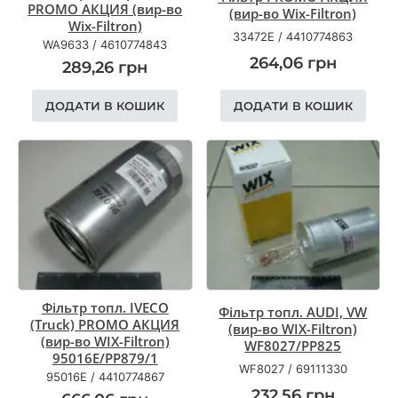
PROMO АКЦИЯ (вир-во
(вир-во Wix-Filtron)
Wix-Filtron)
33472E
/
4410774863
WA9633
/
4610774843
264,06
грн
289,26
грн
ДОДАТИ В КОШИК
ДОДАТИ В КОШИК
Фільтр топл. IVECO
Фільтр топл. AUDI, VW
(Truck) PROMO АКЦИЯ
(вир-во WIX-Filtron)
(вир-во WIX-Filtron)
WF8027/PP825
95016E/PP879/1
WF8027
/
69111330
95016E
/
4410774867
232,56
грн