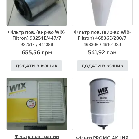
Фільтр пов. (вир-во WIX-
Фільтр пов. (вир-во WIX-
Filtron) 93251E/447/7
Filtron) 46836E/200/7
93251E
/
441086
46836E
/
46101036
655,56
грн
541,92
грн
ДОДАТИ В КОШИК
ДОДАТИ В КОШИК
Фільтр повітряний
Фільтр PROMO АКЦИЯ