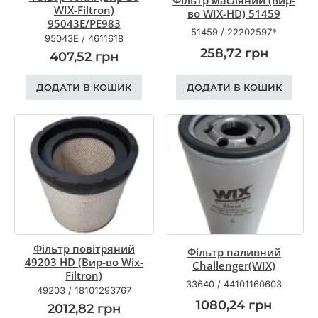
WIX-Filtron)
во WIX-HD) 51459
95043E/PE983
51459
/
22202597*
95043E
/
4611618
258,72
грн
407,52
грн
ДОДАТИ В КОШИК
ДОДАТИ В КОШИК
Фільтр повітряний
Фільтр паливний
49203 HD (Вир-во Wix-
Challenger(WIX)
Filtron)
33640
/
44101160603
49203
/
18101293767
1080,24
грн
2012,82
грн