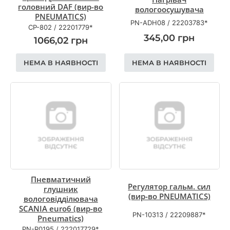
головний DAF (вир-во
вологоосушувача
PNEUMATICS)
PN-ADH08
/
22203783*
CP-802
/
22201779*
345,00
грн
1066,02
грн
НЕМА В НАЯВНОСТІ
НЕМА В НАЯВНОСТІ
Пневматичний
Регулятор гальм. сил
глушник
(вир-во PNEUMATICS)
вологовідділювача
SCANIA euro6 (вир-во
PN-10313
/
22209887*
Pneumatics)
PN-R0195
/
222017729*