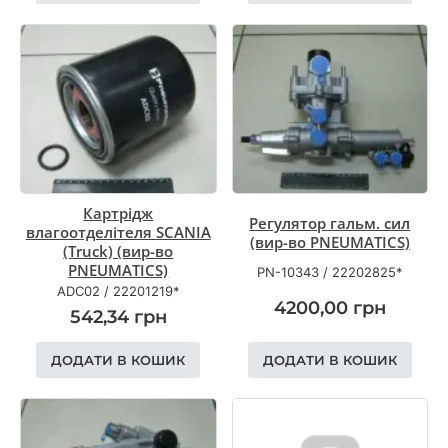
Картрідж
Регулятор гальм. сил
влагоотделітеля SCANIA
(вир-во PNEUMATICS)
(Truck) (вир-во
PNEUMATICS)
PN-10343
/
22202825*
ADC02
/
22201219*
4200,00
грн
542,34
грн
ДОДАТИ В КОШИК
ДОДАТИ В КОШИК