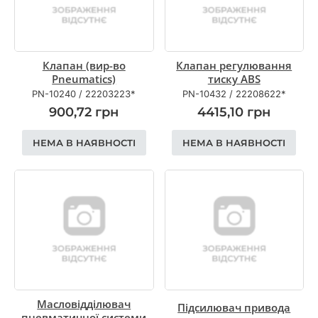
Клапан (вир-во
Клапан регулювання
Pneumatics)
тиску ABS
PN-10240
/
22203223*
PN-10432
/
22208622*
900,72
грн
4415,10
грн
НЕМА В НАЯВНОСТІ
НЕМА В НАЯВНОСТІ
Масловідділювач
Підсилювач привода
пневматичної системи