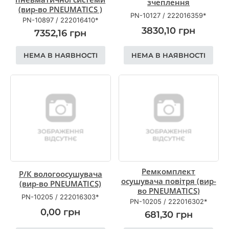
зчеплення
(вир-во PNEUMATICS )
PN-10127
/
222016359*
PN-10897
/
222016410*
3830,10
грн
7352,16
грн
НЕМА В НАЯВНОСТІ
НЕМА В НАЯВНОСТІ
Ремкомплект
Р/К вологоосушувача
осушувача повітря (вир-
(вир-во PNEUMATICS)
во PNEUMATICS)
PN-10205
/
222016303*
PN-10205
/
222016302*
0,00
грн
681,30
грн