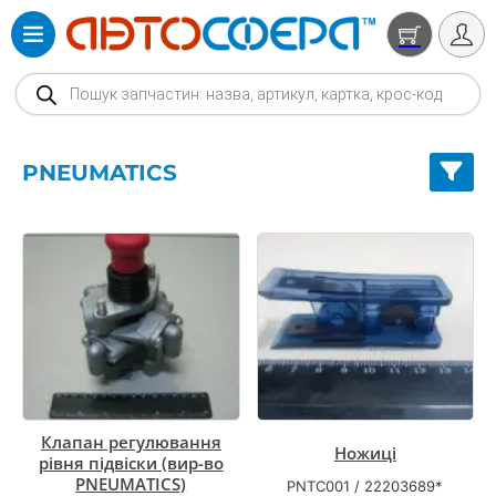
Products search
PNEUMATICS
Клапан регулювання
Ножиці
рівня підвіски (вир-во
PNEUMATICS)
PNTC001
/
22203689*