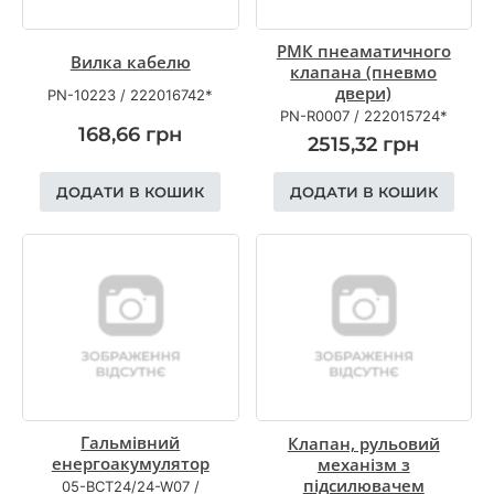
РМК пнеаматичного
Вилка кабелю
клапана (пневмо
двери)
PN-10223
/
222016742*
PN-R0007
/
222015724*
168,66
грн
2515,32
грн
ДОДАТИ В КОШИК
ДОДАТИ В КОШИК
Гальмiвний
Клапан, рульовий
енергоакумулятор
механізм з
підсилювачем
05-BCT24/24-W07
/