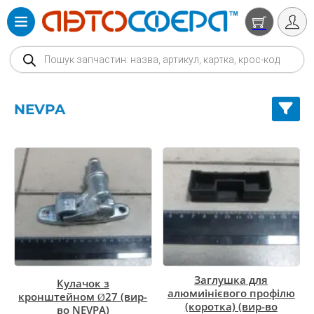
Products search
NEVPA
Заглушка для
Кулачок з
алюмиінієвого профілю
кронштейном Ø27 (вир-
(коротка) (вир-во
во NEVPA)