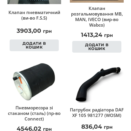
Клапан
Клапан пневматичний
розгальмовування MB,
(ви-во F.S.S)
MAN, IVECO (вир-во
Wabco)
3903,00
грн
1413,24
грн
ДОДАТИ В
ДОДАТИ В
КОШИК
КОШИК
Пневморесора зі
Патрубок радіатора DAF
стаканом (сталь) (пр-во
XF 105 981277 (WOSM)
Connect)
836,04
грн
4546,02
грн