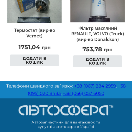
Фільтр масляний
Термостат (вир-во
RENAULT, VOLVO (Truck)
Vernet)
(вир-во Donaldson)
1751,04
грн
753,78
грн
ДОДАТИ В
ДОДАТИ В
КОШИК
КОШИК
Телефони швидкого зв`язку:
+38 (067) 284 2959
,
+38
(095) 020 8483
,
+38 (066) 057 6050
Автозапчастини для вантажівок та
супутні автотовари в Україні