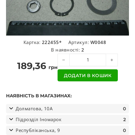
Картка:
222455*
Артикул:
W0048
В наявності:
2
Р/к гальмівного супорта Wabco/PAN 
189,36
грн
ДОДАТИ В КОШИК
НАЯВНІСТЬ В МАГАЗИНАХ:
Долматова, 10А
0
Підрозділ Іномарок
2
Республіканська, 9
0