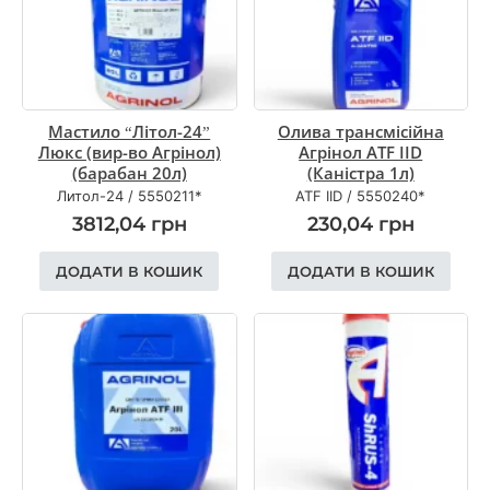
Мастило “Літол-24”
Олива трансмісійна
Люкс (вир-во Агрінол)
Агрінол ATF IID
(барабан 20л)
(Каністра 1л)
Литол-24
/
5550211*
ATF IID
/
5550240*
3812,04
грн
230,04
грн
ДОДАТИ В КОШИК
ДОДАТИ В КОШИК