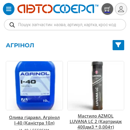
Products search
АГРІНОЛ
Мастило AZMOL
Олива гідравл. Агрінол
LUVANA LC 2 (Картридж
І-40 (Каністра 10л)
400дм3 * 0,004т)