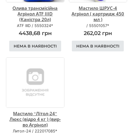
Олива трансмісійна
Мастило ШРУС-4
Агрінол ATF IІID
Агрінол ( картридж 450
(Каністра 20л)
мл )
ATF IІID
/
5550324*
/
55501057*
4438,68
грн
262,02
грн
НЕМА В НАЯВНОСТІ
НЕМА В НАЯВНОСТІ
Мастило “Літол-24”
Люкс (відро 4 кг ) (вир-
во Агрінол)
Литол-24
/
222017085*