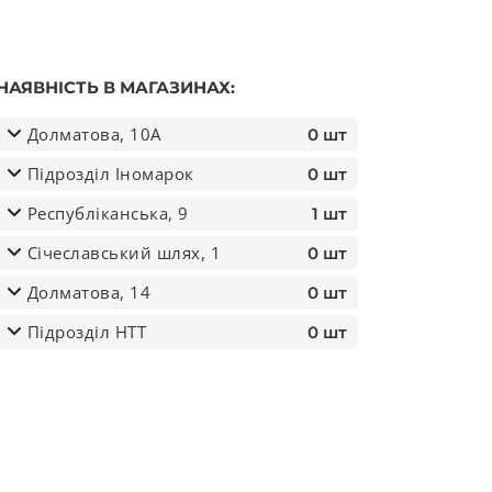
НАЯВНІСТЬ В МАГАЗИНАХ:
Долматова, 10А
0 шт
Підрозділ Іномарок
0 шт
Республіканська, 9
1 шт
Січеславський шлях, 1
0 шт
Долматова, 14
0 шт
Підрозділ НТТ
0 шт