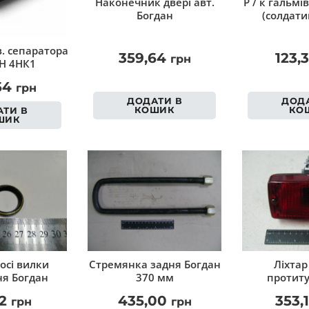
Наконечник двері авт.
Р / к гальмі
Богдан
(солдати
. сепаратора
359,64
123,
грн
Н 4НК1
54
грн
ДОДАТИ В
ДОДА
КОШИК
КО
ТИ В
ШИК
осі вилки
Стремянка задня Богдан
Ліхтар
я Богдан
370 мм
протит
02
435,00
353,
грн
грн