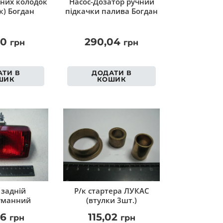
вних колодок
Насос-Дозатор ручний
к) Богдан
підкачки палива Богдан
30
290,04
грн
грн
ТИ В
ДОДАТИ В
ШИК
КОШИК
 задній
Р/к стартера ЛУКАС
уманний
(втулки 3шт.)
16
115,02
грн
грн