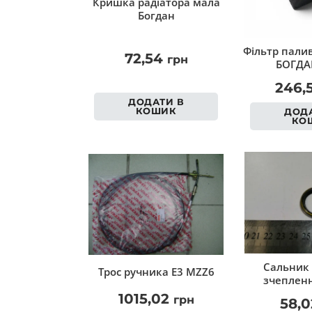
Кришка радіатора мала
Богдан
Фільтр палив
72,54
грн
БОГДА
246,
ДОДАТИ В
КОШИК
ДОДА
КО
Сальник 
Трос ручника Е3 MZZ6
зчепленн
1015,02
грн
58,