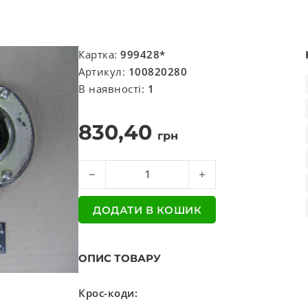
Картка:
999428*
Артикул:
100820280
В наявності:
1
830,40
грн
Трещітка задня ліва Євро 1 кількість
ДОДАТИ В КОШИК
ОПИС ТОВАРУ
Крос-коди: