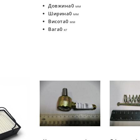
Довжина
0
мм
Ширина
0
мм
Висота
0
мм
Вага
0
кг