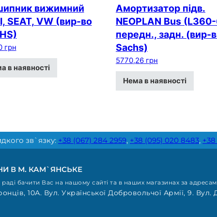
шипник вижимний
Амортизатор підв.
, SEAT, VW (вир-во
NEOPLAN Bus (L360-
HS)
передн., задн. (вир-
Sachs)
0
грн
5770,26
грн
а в наявності
Нема в наявності
дкого зв`язку:
+38 (067) 284 2959
,
+38 (095) 020 8483
,
+38
И В М. КАМ`ЯНСЬКЕ
раді бачити Вас на нашому сайті та в наших магазинах за адресам
онців, 10А. Вул. Української Добровольчої Армії, 9. Вул. 