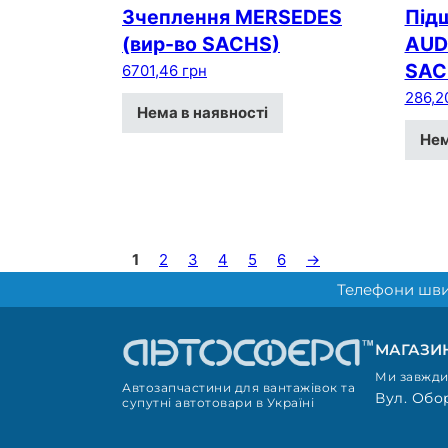
Зчеплення MERSEDES
Під
(вир-во SACHS)
AUDI
SAC
6701,46
грн
286,2
Нема в наявності
Нем
1
2
3
4
5
6
→
Телефони шви
МАГАЗИН
Ми завжди 
Автозапчастини для вантажівок та
Вул. Обор
супутні автотовари в Україні