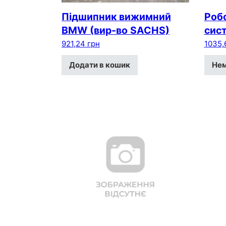
Підшипник вижимний
Роб
BMW (вир-во SACHS)
сис
921,24
грн
1035
Додати в кошик
Нем