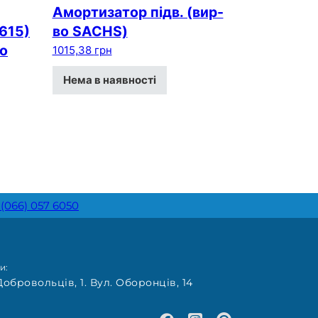
Амортизатор пiдв. (вир-
615)
во SACHS)
во
1015,38
грн
Нема в наявності
 (066) 057 6050
и:
Добровольців, 1. Вул. Оборонців, 14