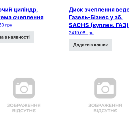
очий циліндр,
Диск зчеплення вед
тема счеплення
Газель-Бізнес у зб.
SACHS (куплен. ГАЗ)
,60
грн
2419,08
грн
а в наявності
Додати в кошик