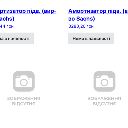
тизатор пiдв. (вир-
Амортизатор пiдв. (
achs)
во Sachs)
,44
грн
3283,26
грн
а в наявності
Нема в наявності