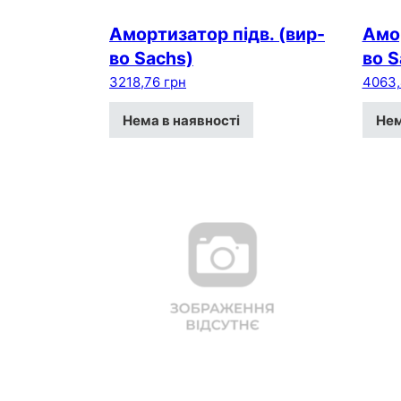
Амортизатор пiдв. (вир-
Амор
во Sachs)
во S
3218,76
грн
4063
Нема в наявності
Нем