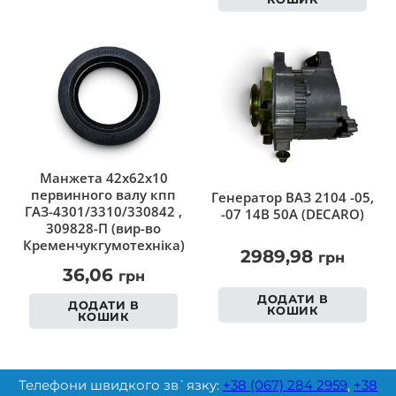
Манжета 42х62х10
первинного валу кпп
Генератор ВАЗ 2104 -05,
ГАЗ-4301/3310/330842 ,
-07 14В 50А (DECARO)
309828-П (вир-во
Кременчукгумотехніка)
2989,98
грн
36,06
грн
ДОДАТИ В
ДОДАТИ В
КОШИК
КОШИК
Телефони швидкого зв`язку:
+38 (067) 284 2959
,
+38