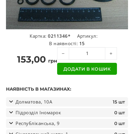
Картка:
0211346*
Артикул:
В наявності:
15
Р/К ПГУ Краз нов. зразку (вир-во А
153,00
грн
ДОДАТИ В КОШИК
НАЯВНІСТЬ В МАГАЗИНАХ:
Долматова, 10А
15 шт
Підрозділ Іномарок
0 шт
Республіканська, 9
0 шт