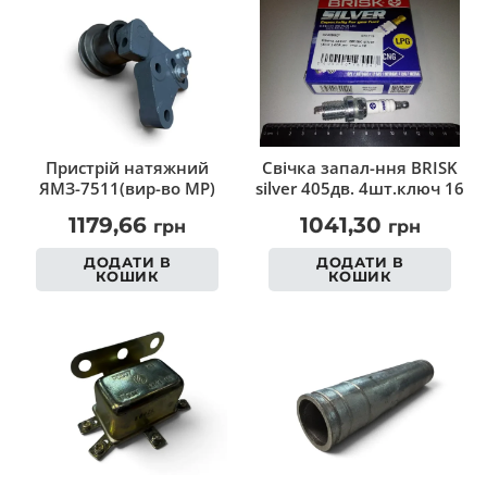
Пристрій натяжний
Свічка запал-ння BRISK
ЯМЗ-7511(вир-во МР)
silver 405дв. 4шт.ключ 16
1179,66
1041,30
грн
грн
ДОДАТИ В
ДОДАТИ В
КОШИК
КОШИК