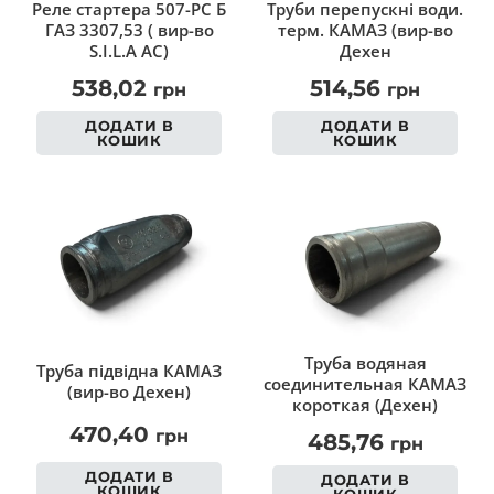
Реле стартера 507-РС Б
Труби перепускні води.
ГАЗ 3307,53 ( вир-во
терм. КАМАЗ (вир-во
S.I.L.A AC)
Дехен
538,02
514,56
грн
грн
ДОДАТИ В
ДОДАТИ В
КОШИК
КОШИК
Труба водяная
Труба підвідна КАМАЗ
соединительная КАМАЗ
(вир-во Дехен)
короткая (Дехен)
470,40
грн
485,76
грн
ДОДАТИ В
ДОДАТИ В
КОШИК
КОШИК