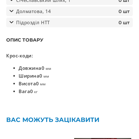
Січеславський шлях, 1
0 шт
Долматова, 14
0 шт
Підрозділ НТТ
0 шт
ОПИС ТОВАРУ
Крос-коди:
Довжина
0
мм
Ширина
0
мм
Висота
0
мм
Вага
0
кг
ВАС МОЖУТЬ ЗАЦІКАВИТИ