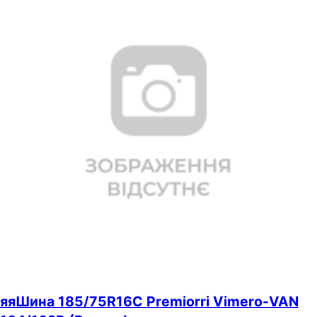
яяШина 185/75R16С Premiorri Vimero-VAN