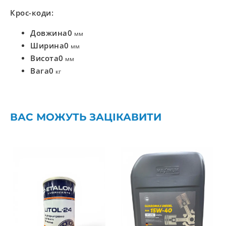
Крос-коди:
Довжина
0
мм
Ширина
0
мм
Висота
0
мм
Вага
0
кг
ВАС МОЖУТЬ ЗАЦІКАВИТИ