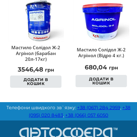
Мастило Солідол Ж-2
Мастило Солідол Ж-2
Агрінол (барабан
Агрінол (Відро 4 кг.)
20л-17кг)
680,04
грн
3546,48
грн
ДОДАТИ В
ДОДАТИ В
КОШИК
КОШИК
Телефони швидкого зв`язку:
+38 (067) 284 2959
,
+38
(095) 020 8483
,
+38 (066) 057 6050