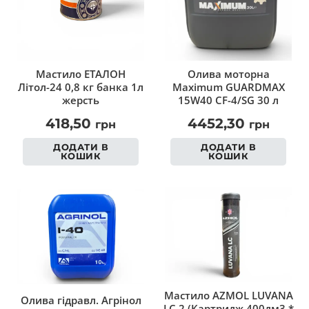
Мастило ЕТАЛОН
Олива моторна
Літол-24 0,8 кг банка 1л
Maximum GUARDMAX
жерсть
15W40 СF-4/SG 30 л
418,50
4452,30
грн
грн
ДОДАТИ В
ДОДАТИ В
КОШИК
КОШИК
Мастило AZMOL LUVANA
Олива гідравл. Агрінол
LC 2 (Картридж 400дм3 *