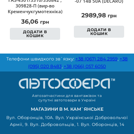
ГАЗ-4301/3310/330842 ,
-07 14В 50А (DECARO)
309828-П (вир-во
Кременчукгумотехніка)
2989,98
грн
36,06
грн
ДОДАТИ В
ДОДАТИ В
КОШИК
КОШИК
Телефони швидкого зв`язку:
+38 (067) 284 2959
,
+38
(095) 020 8483
,
+38 (066) 057 6050
Автозапчастини для вантажівок та
супутні автотовари в Україні
МАГАЗИНИ В М. КАМ`ЯНСЬКЕ
Вул. Оборонців, 10А. Вул. Української Добровольчої
Армії, 9. Вул. Добровольців, 1. Вул. Оборонців, 14