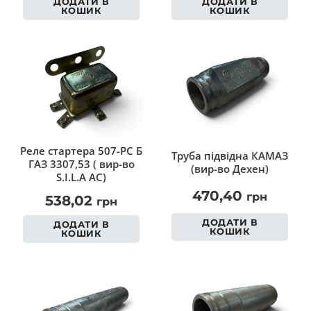
ДОДАТИ В
ДОДАТИ В
КОШИК
КОШИК
Реле стартера 507-РС Б
Труба підвідна КАМАЗ
ГАЗ 3307,53 ( вир-во
(вир-во Дехен)
S.I.L.A AC)
470,40
грн
538,02
грн
ДОДАТИ В
ДОДАТИ В
КОШИК
КОШИК