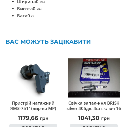
Ширина
0
мм
Висота
0
мм
Вага
0
кг
ВАС МОЖУТЬ ЗАЦІКАВИТИ
Пристрій натяжний
Свічка запал-ння BRISK
ЯМЗ-7511(вир-во МР)
silver 405дв. 4шт.ключ 16
1179,66
1041,30
грн
грн