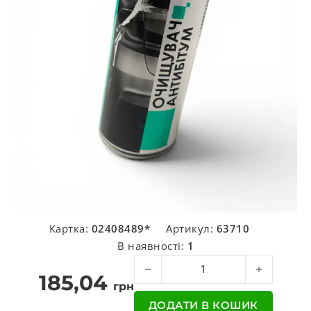
Картка:
02408489*
Артикул:
63710
В наявності:
1
Очищувач бітумних плям Piton кіл
185,04
грн
ДОДАТИ В КОШИК