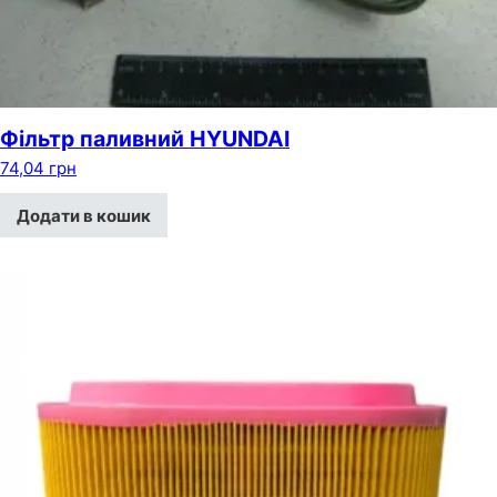
Фільтр паливний HYUNDAI
74,04
грн
Додати в кошик