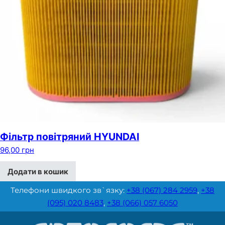
Фільтр повітряний HYUNDAI
96,00
грн
Додати в кошик
Телефони швидкого зв`язку:
+38 (067) 284 2959
,
+38
(095) 020 8483
,
+38 (066) 057 6050