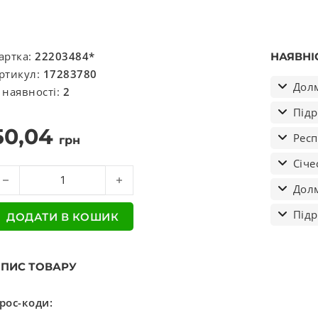
артка:
22203484*
НАЯВНІ
ртикул:
17283780
Долм
 наявності:
2
Підр
50,04
Респ
грн
Січе
ільце ущільнювальне кількість
Долм
Підр
ДОДАТИ В КОШИК
ПИС ТОВАРУ
рос-коди: