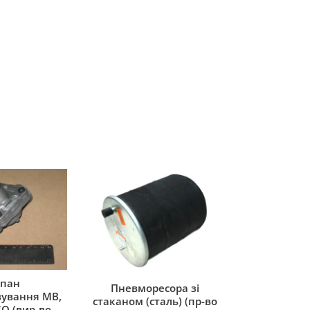
пан
Пневморесора зі
ування MB,
стаканом (сталь) (пр-во
O (вир-во