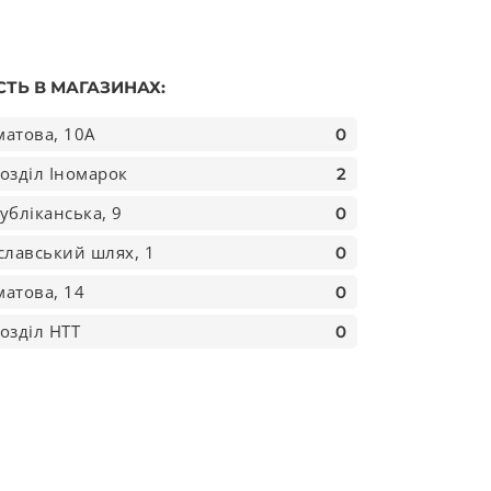
СТЬ В МАГАЗИНАХ:
атова, 10А
0
озділ Іномарок
2
убліканська, 9
0
славський шлях, 1
0
атова, 14
0
озділ НТТ
0