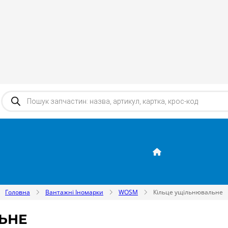
Products search
Головна
Вантажні Іномарки
WOSM
Кільце ущільнювальне
ЬНЕ