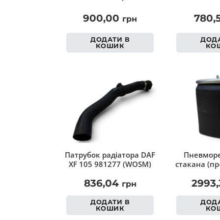
900,00
780,
грн
ДОДАТИ В
ДОДА
КОШИК
КО
Патрубок радіатора DAF
Пневморе
XF 105 981277 (WOSM)
стакана (пр
836,04
2993
грн
ДОДАТИ В
ДОДА
КОШИК
КО