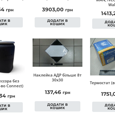
Wab
54
3903,00
грн
грн
1413
ТИ В
ДОДАТИ В
ДОДА
ШИК
КОШИК
КО
Наклейка АДР більше 8т
30х30
ссора без
Термостат (в
-во Connect)
137,46
грн
1751
,34
грн
ДОДАТИ В
ДОДА
ТИ В
КОШИК
КО
ШИК