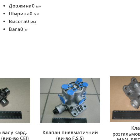
Довжина
0
мм
Ширина
0
мм
Висота
0
мм
Вага
0
кг
Кла
 валу кард.
Клапан пневматичний
розгальмов
(вир-во CEI)
(ви-во F.S.S)
MAN, IVEC