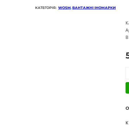
КАТЕГОРІЯ:
WOSM
,
ВАНТАЖНІ ІНОМАРКИ
К
А
В
К
О
К