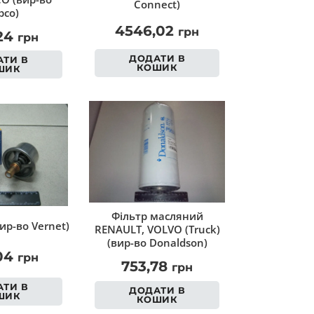
Connect)
co)
4546,02
грн
,24
грн
ДОДАТИ В
ТИ В
КОШИК
ШИК
Фільтр масляний
ир-во Vernet)
RENAULT, VOLVO (Truck)
(вир-во Donaldson)
,04
грн
753,78
грн
ТИ В
ДОДАТИ В
ШИК
КОШИК