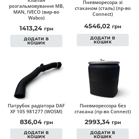
Клапан
Пневморесора зі
розгальмовування MB,
стаканом (сталь) (пр-во
MAN, IVECO (вир-во
Connect)
Wabco)
4546,02
грн
1413,24
грн
ДОДАТИ В
ДОДАТИ В
КОШИК
КОШИК
Патрубок радіатора DAF
Пневморессора без
XF 105 981277 (WOSM)
стакана (пр-во Connect)
836,04
2993,34
грн
грн
ДОДАТИ В
ДОДАТИ В
КОШИК
КОШИК