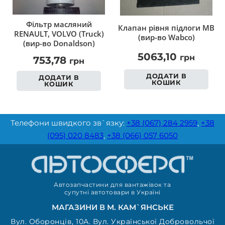
Фільтр масляний
Клапан рівня підлоги MB
RENAULT, VOLVO (Truck)
(вир-во Wabco)
(вир-во Donaldson)
5063,10
грн
753,78
грн
ДОДАТИ В
ДОДАТИ В
КОШИК
КОШИК
Телефони швидкого зв`язку:
+38 (067) 284 2959
,
+38
(095) 020 8483
,
+38 (066) 057 6050
Автозапчастини для вантажівок та
супутні автотовари в Україні
МАГАЗИНИ В М. КАМ`ЯНСЬКЕ
Вул. Оборонців, 10А. Вул. Української Добровольчої