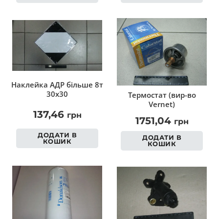
Наклейка АДР більше 8т
30х30
Термостат (вир-во
Vernet)
137,46
грн
1751,04
грн
ДОДАТИ В
ДОДАТИ В
КОШИК
КОШИК