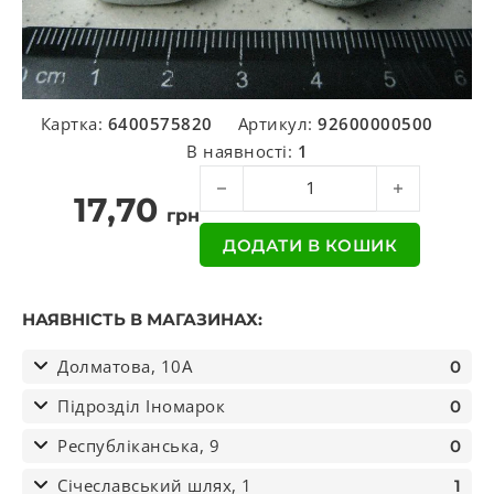
Картка:
6400575820
Артикул:
92600000500
В наявності:
1
Гайка М16*2 MB (вир-во Winkler) кіл
17,70
грн
ДОДАТИ В КОШИК
НАЯВНІСТЬ В МАГАЗИНАХ:
Долматова, 10А
0
Підрозділ Іномарок
0
Республіканська, 9
0
Січеславський шлях, 1
1