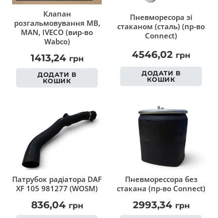
Клапан
Пневморесора зі
розгальмовування MB,
стаканом (сталь) (пр-во
MAN, IVECO (вир-во
Connect)
Wabco)
4546,02
грн
1413,24
грн
ДОДАТИ В
ДОДАТИ В
КОШИК
КОШИК
Патрубок радіатора DAF
Пневморессора без
XF 105 981277 (WOSM)
стакана (пр-во Connect)
836,04
2993,34
грн
грн