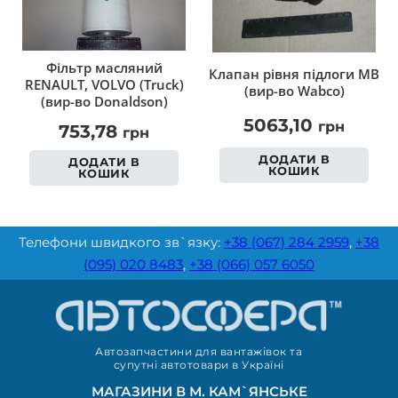
Фільтр масляний
Клапан рівня підлоги MB
RENAULT, VOLVO (Truck)
(вир-во Wabco)
(вир-во Donaldson)
5063,10
грн
753,78
грн
ДОДАТИ В
ДОДАТИ В
КОШИК
КОШИК
Телефони швидкого зв`язку:
+38 (067) 284 2959
,
+38
(095) 020 8483
,
+38 (066) 057 6050
Автозапчастини для вантажівок та
супутні автотовари в Україні
МАГАЗИНИ В М. КАМ`ЯНСЬКЕ