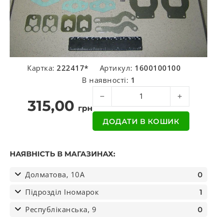
Картка:
222417*
Артикул:
1600100100
В наявності:
1
Р/к прокладок компресора (вир-во
315,00
грн
ДОДАТИ В КОШИК
НАЯВНІСТЬ В МАГАЗИНАХ:
Долматова, 10А
0
Підрозділ Іномарок
1
Республіканська, 9
0