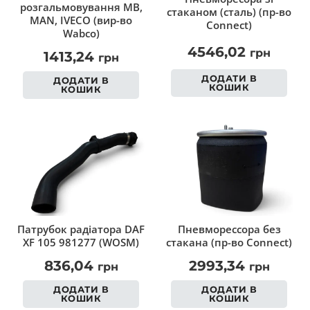
розгальмовування MB,
стаканом (сталь) (пр-во
MAN, IVECO (вир-во
Connect)
Wabco)
4546,02
грн
1413,24
грн
ДОДАТИ В
ДОДАТИ В
КОШИК
КОШИК
Патрубок радіатора DAF
Пневморессора без
XF 105 981277 (WOSM)
стакана (пр-во Connect)
836,04
2993,34
грн
грн
ДОДАТИ В
ДОДАТИ В
КОШИК
КОШИК