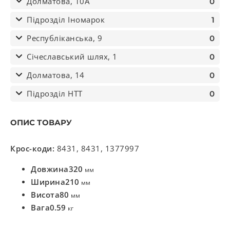
Долматова, 10А
0
Підрозділ Іномарок
1
Республіканська, 9
0
Січеславський шлях, 1
0
Долматова, 14
0
Підрозділ НТТ
0
ОПИС ТОВАРУ
Крос-коди:
8431, 8431, 1377997
Довжина
320
мм
Ширина
210
мм
Висота
80
мм
Вага
0.59
кг