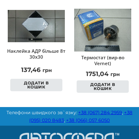
Наклейка АДР більше 8т
30х30
Термостат (вир-во
Vernet)
137,46
грн
1751,04
грн
ДОДАТИ В
ДОДАТИ В
КОШИК
КОШИК
Телефони швидкого зв`язку:
+38 (067) 284 2959
,
+38
(095) 020 8483
,
+38 (066) 057 6050