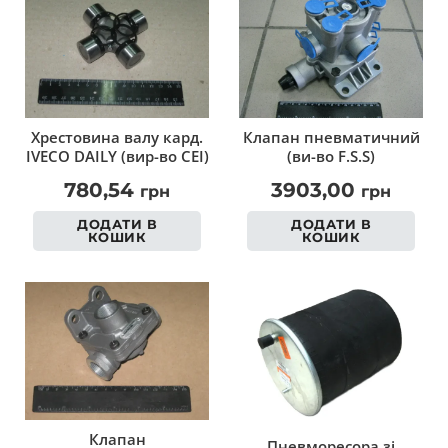
Хрестовина валу кард.
Клапан пневматичний
IVECO DAILY (вир-во CEI)
(ви-во F.S.S)
780,54
3903,00
грн
грн
ДОДАТИ В
ДОДАТИ В
КОШИК
КОШИК
Клапан
Пневморесора зі