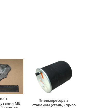
пан
Пневморесора зі
ування MB,
стаканом (сталь) (пр-во
O (вир-во