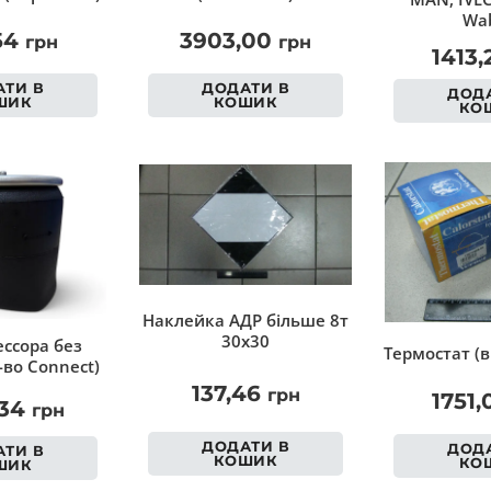
Wab
54
3903,00
грн
грн
1413
ТИ В
ДОДАТИ В
ДОДА
ШИК
КОШИК
КО
Наклейка АДР більше 8т
30х30
ссора без
Термостат (в
-во Connect)
137,46
грн
1751
,34
грн
ДОДАТИ В
ДОДА
ТИ В
КОШИК
КО
ШИК