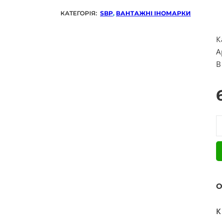
КАТЕГОРІЯ:
SBP
,
ВАНТАЖНІ ІНОМАРКИ
К
А
В
Д
О
К