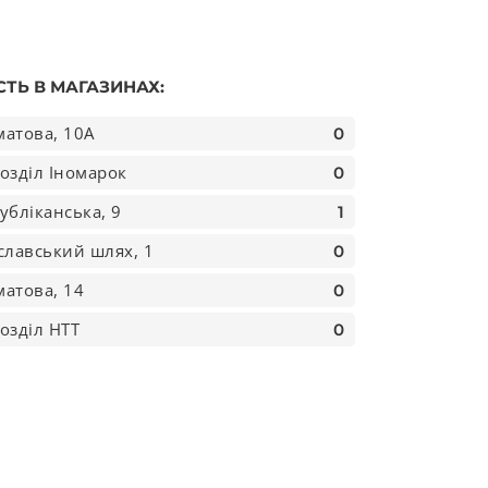
СТЬ В МАГАЗИНАХ:
атова, 10А
0
озділ Іномарок
0
убліканська, 9
1
славський шлях, 1
0
ь
атова, 14
0
озділ НТТ
0