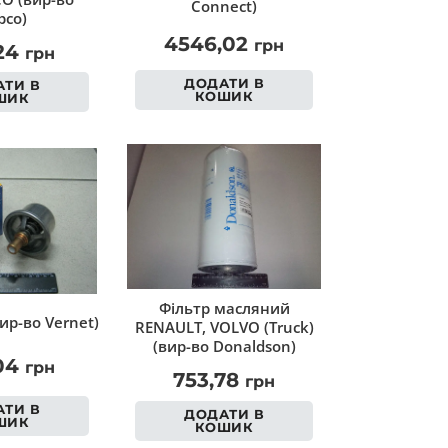
Connect)
co)
4546,02
грн
,24
грн
ДОДАТИ В
ТИ В
КОШИК
ШИК
Фільтр масляний
ир-во Vernet)
RENAULT, VOLVO (Truck)
(вир-во Donaldson)
,04
грн
753,78
грн
ТИ В
ДОДАТИ В
ШИК
КОШИК