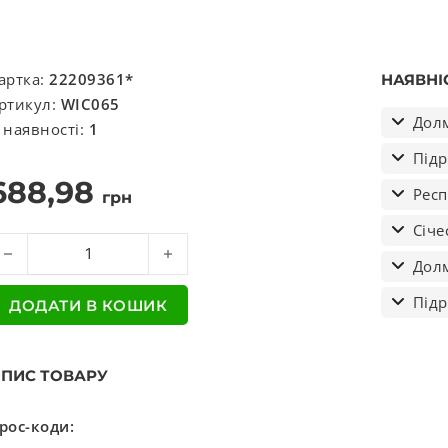
артка:
22209361*
НАЯВНІ
ртикул:
WIC065
Долм
 наявності:
1
Підр
688,98
Респ
грн
Січе
атчик зношування гальм. колодок MAN (вир-во SBP) кількіст
Долм
Підр
ДОДАТИ В КОШИК
ПИС ТОВАРУ
рос-коди: