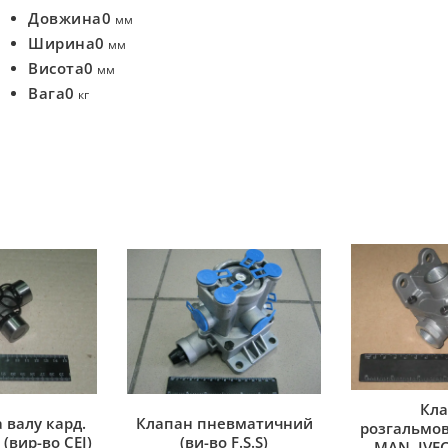
Довжина
0
мм
Ширина
0
мм
Висота
0
мм
Вага
0
кг
Кла
 валу кард.
Клапан пневматичний
розгальмов
(вир-во CEI)
(ви-во F.S.S)
MAN, IVEC