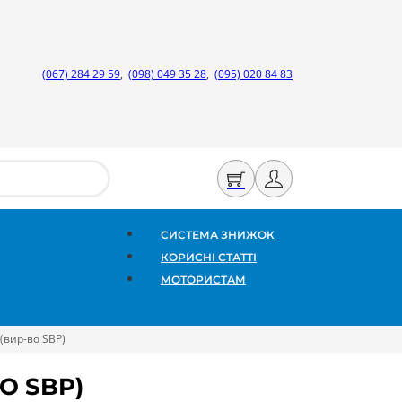
(067) 284 29 59
,
(098) 049 35 28
,
(095) 020 84 83
СИСТЕМА ЗНИЖОК
КОРИСНІ СТАТТІ
МОТОРИСТАМ
(вир-во SBP)
О SBP)