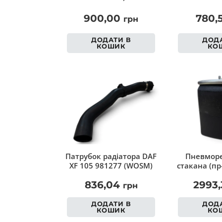
900,00
780,
грн
ДОДАТИ В
ДОДА
КОШИК
КО
Патрубок радіатора DAF
Пневморе
XF 105 981277 (WOSM)
стакана (пр
836,04
2993
грн
ДОДАТИ В
ДОДА
КОШИК
КО