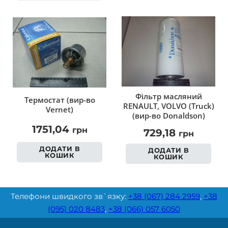
Фільтр масляний
Термостат (вир-во
RENAULT, VOLVO (Truck)
Vernet)
(вир-во Donaldson)
1751,04
грн
729,18
грн
ДОДАТИ В
ДОДАТИ В
КОШИК
КОШИК
Телефони швидкого зв`язку:
+38 (067) 284 2959
,
+38
(095) 020 8483
,
+38 (066) 057 6050