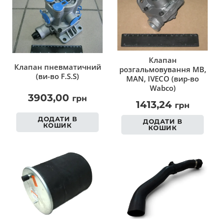
Клапан
Клапан пневматичний
розгальмовування MB,
(ви-во F.S.S)
MAN, IVECO (вир-во
Wabco)
3903,00
грн
1413,24
грн
ДОДАТИ В
ДОДАТИ В
КОШИК
КОШИК