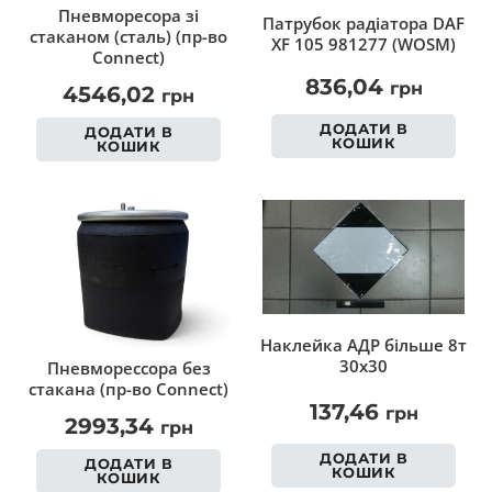
Пневморесора зі
Патрубок радіатора DAF
стаканом (сталь) (пр-во
XF 105 981277 (WOSM)
Connect)
836,04
грн
4546,02
грн
ДОДАТИ В
ДОДАТИ В
КОШИК
КОШИК
Наклейка АДР більше 8т
30х30
Пневморессора без
стакана (пр-во Connect)
137,46
грн
2993,34
грн
ДОДАТИ В
ДОДАТИ В
КОШИК
КОШИК