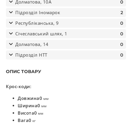
Долматова, 10А
0
Підрозділ Іномарок
2
Республіканська, 9
0
Січеславський шлях, 1
0
Долматова, 14
0
Підрозділ НТТ
0
ОПИС ТОВАРУ
Крос-коди:
Довжина
0
мм
Ширина
0
мм
Висота
0
мм
Вага
0
кг