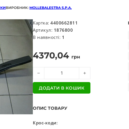
РКИ
ВИРОБНИК:
MOLLEBALESTRA S.P.A.
Картка:
4400662811
Артикул:
1876800
В наявності:
1
4370,04
грн
Ресора (вир-во Mollebalestra) кількість
ДОДАТИ В КОШИК
ОПИС ТОВАРУ
Крос-коди: