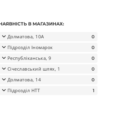
НАЯВНІСТЬ В МАГАЗИНАХ:
Долматова, 10А
0
Підрозділ Іномарок
0
Республіканська, 9
0
Січеславський шлях, 1
0
Долматова, 14
0
Підрозділ НТТ
1