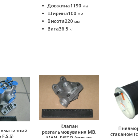
Довжина
1190
мм
Ширина
100
мм
Висота
220
мм
Вага
36.5
кг
Клапан
Пневмор
евматичний
розгальмовування MB,
стаканом (с
 F.S.S)
MAN, IVECO (вир-во