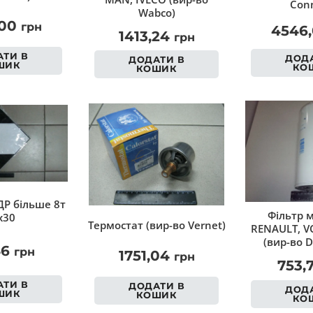
Conn
Wabco)
,00
грн
4546
1413,24
грн
ТИ В
ДОДА
ДОДАТИ В
ШИК
КО
КОШИК
Р більше 8т
Фільтр 
х30
Термостат (вир-во Vernet)
RENAULT, VO
(вир-во D
46
грн
1751,04
грн
753,
ТИ В
ДОДАТИ В
ДОДА
ШИК
КОШИК
КО