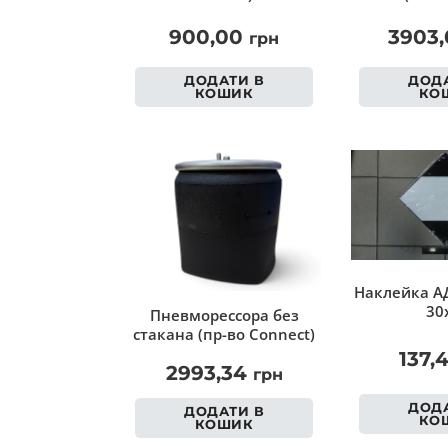
900,00
3903
грн
ДОДАТИ В
ДОДА
КОШИК
КО
Наклейка АД
30
Пневморессора без
стакана (пр-во Connect)
137,
2993,34
грн
ДОДА
ДОДАТИ В
КО
КОШИК