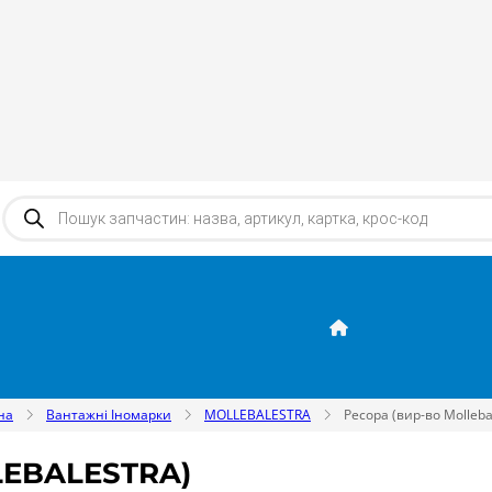
Products search
на
Вантажні Іномарки
MOLLEBALESTRA
Ресора (вир-во Molleba
LEBALESTRA)