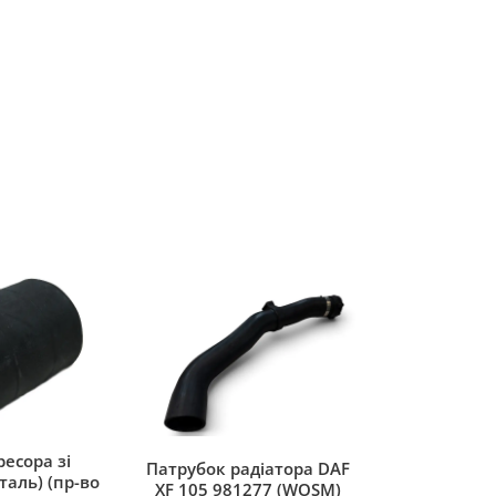
есора зі
Патрубок радіатора DAF
таль) (пр-во
XF 105 981277 (WOSM)