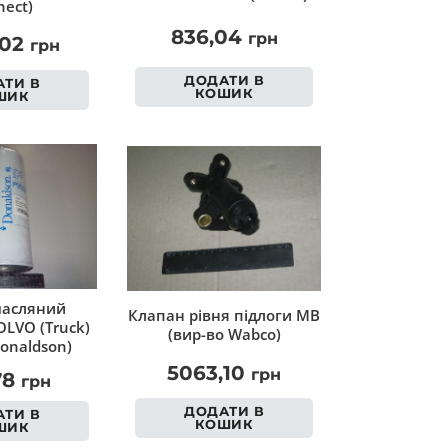
ect)
836,04
грн
,02
грн
ДОДАТИ В
ТИ В
КОШИК
ШИК
масляний
Клапан рівня підлоги MB
LVO (Truck)
(вир-во Wabco)
onaldson)
5063,10
грн
78
грн
ДОДАТИ В
ТИ В
КОШИК
ШИК