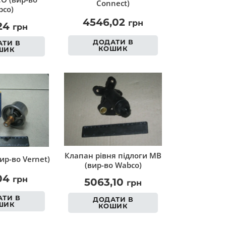
Connect)
co)
4546,02
грн
,24
грн
ДОДАТИ В
ТИ В
КОШИК
ШИК
Клапан рівня підлоги MB
ир-во Vernet)
(вир-во Wabco)
,04
грн
5063,10
грн
ТИ В
ДОДАТИ В
ШИК
КОШИК