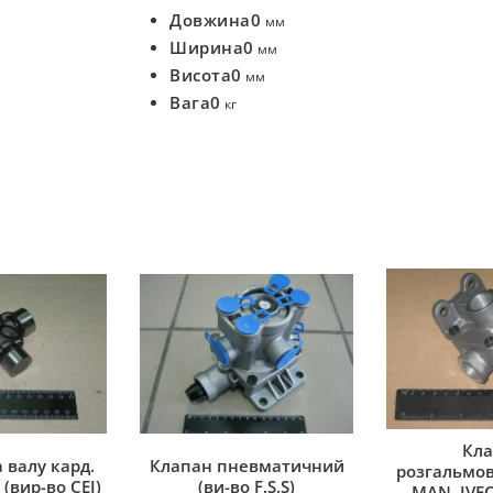
Довжина
0
мм
Ширина
0
мм
Висота
0
мм
Вага
0
кг
Кла
 валу кард.
Клапан пневматичний
розгальмов
(вир-во CEI)
(ви-во F.S.S)
MAN, IVEC