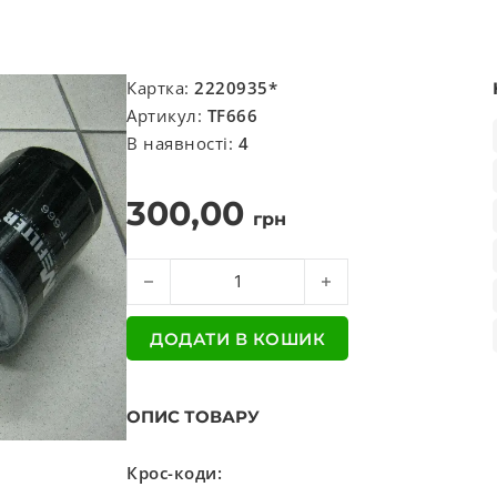
Картка:
2220935*
Артикул:
TF666
В наявності:
4
300,00
грн
Фильтр масляний IVECO DAILY, EUROCARGO (TR
ДОДАТИ В КОШИК
ОПИС ТОВАРУ
Крос-коди: