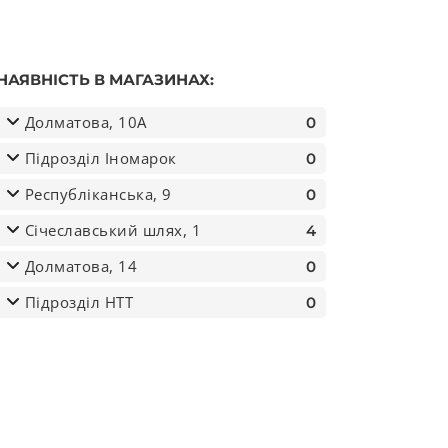
НАЯВНІСТЬ В МАГАЗИНАХ:
Долматова, 10А
0
Підрозділ Іномарок
0
Республіканська, 9
0
Січеславський шлях, 1
4
UCK) (вир-во M-filter) кількість
Долматова, 14
0
Підрозділ НТТ
0