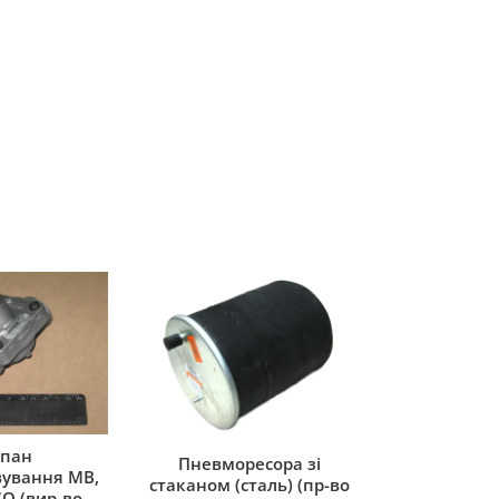
пан
Пневморесора зі
ування MB,
стаканом (сталь) (пр-во
O (вир-во