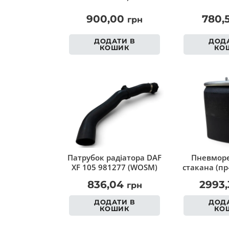
900,00
780,
грн
ДОДАТИ В
ДОДА
КОШИК
КО
Патрубок радіатора DAF
Пневморе
XF 105 981277 (WOSM)
стакана (пр
836,04
2993
грн
ДОДАТИ В
ДОДА
КОШИК
КО