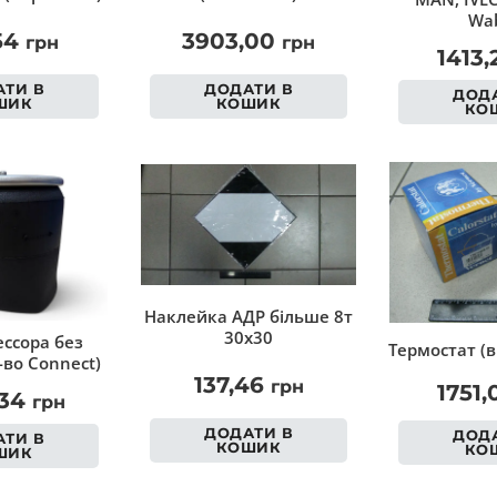
Wab
54
3903,00
грн
грн
1413
ТИ В
ДОДАТИ В
ДОДА
ШИК
КОШИК
КО
Наклейка АДР більше 8т
30х30
ссора без
Термостат (в
-во Connect)
137,46
грн
1751
,34
грн
ДОДАТИ В
ДОДА
ТИ В
КОШИК
КО
ШИК