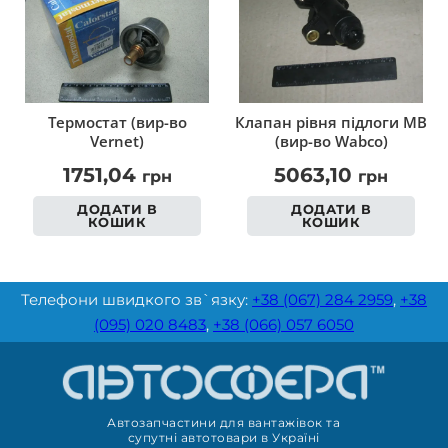
Термостат (вир-во
Клапан рівня підлоги MB
Vernet)
(вир-во Wabco)
1751,04
5063,10
грн
грн
ДОДАТИ В
ДОДАТИ В
КОШИК
КОШИК
Телефони швидкого зв`язку:
+38 (067) 284 2959
,
+38
(095) 020 8483
,
+38 (066) 057 6050
Автозапчастини для вантажівок та
супутні автотовари в Україні