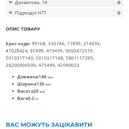
Долматова, 14
0
Підрозділ НТТ
0
ОПИС ТОВАРУ
Крос-коди:
99108, 333746, 11895, 214593,
41028424, EC499, 475499, 5000472319,
5010317140, 5010317148, 5801117295,
26200006500, 475499, 42090023
Довжина
140
мм
Ширина
130
мм
Висота
20
мм
Вага
0.2
кг
ВАС МОЖУТЬ ЗАЦІКАВИТИ