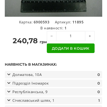
Картка:
6900593
Артикул:
11895
В наявності:
1
Хомут (вир-во Hobi) кількість
240,78
грн
ДОДАТИ В КОШИК
НАЯВНІСТЬ В МАГАЗИНАХ:
Долматова, 10А
0
Підрозділ Іномарок
0
Республіканська, 9
0
Січеславський шлях, 1
1