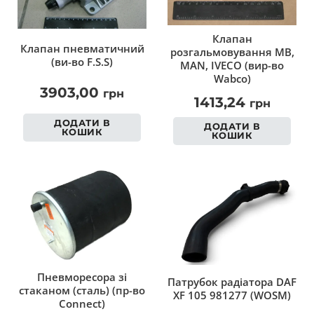
Клапан
Клапан пневматичний
розгальмовування MB,
(ви-во F.S.S)
MAN, IVECO (вир-во
Wabco)
3903,00
грн
1413,24
грн
ДОДАТИ В
ДОДАТИ В
КОШИК
КОШИК
Пневморесора зі
Патрубок радіатора DAF
стаканом (сталь) (пр-во
XF 105 981277 (WOSM)
Connect)