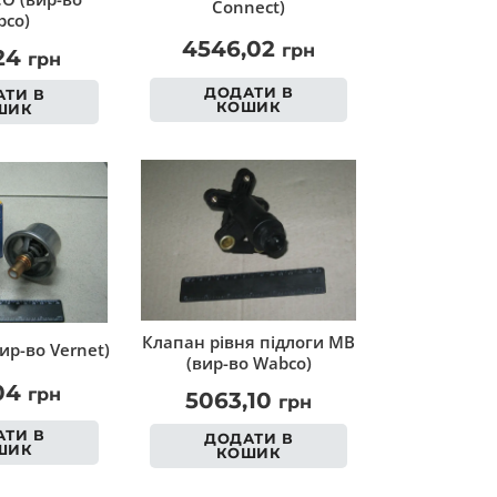
Connect)
co)
4546,02
грн
,24
грн
ДОДАТИ В
ТИ В
КОШИК
ШИК
Клапан рівня підлоги MB
ир-во Vernet)
(вир-во Wabco)
,04
грн
5063,10
грн
ТИ В
ДОДАТИ В
ШИК
КОШИК