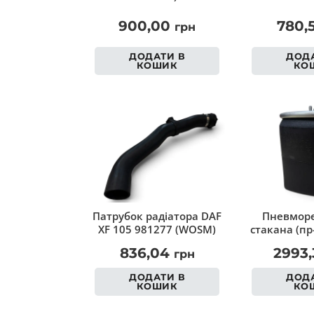
900,00
780,
грн
ДОДАТИ В
ДОДА
КОШИК
КО
Патрубок радіатора DAF
Пневморе
XF 105 981277 (WOSM)
стакана (пр
836,04
2993
грн
ДОДАТИ В
ДОДА
КОШИК
КО