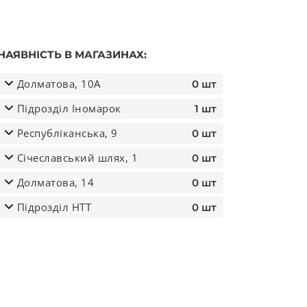
НАЯВНІСТЬ В МАГАЗИНАХ:
Долматова, 10А
0 шт
Підрозділ Іномарок
1 шт
Республіканська, 9
0 шт
Січеславський шлях, 1
0 шт
 FH 93-02 (ви-во DEPO) кількість
Долматова, 14
0 шт
Підрозділ НТТ
0 шт