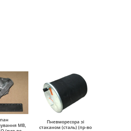
пан
Пневморесора зі
ування MB,
стаканом (сталь) (пр-во
O (вир-во