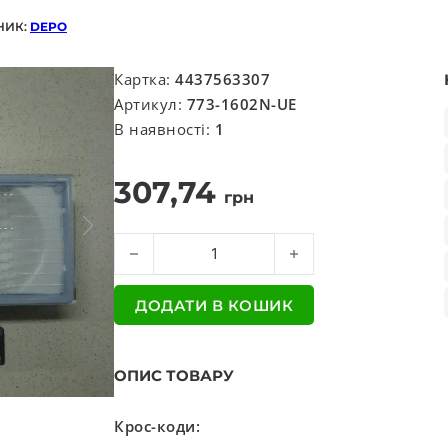
НИК:
DEPO
Картка:
4437563307
Артикул:
773-1602N-UE
В наявності:
1
307,74
грн
Лiхтар лiв.=пра. VOLVO FL 12/16 93- ; FM7/12;
ДОДАТИ В КОШИК
ОПИС ТОВАРУ
Крос-коди: