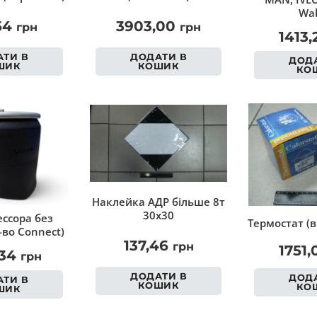
Wab
54
3903,00
грн
грн
1413
ТИ В
ДОДАТИ В
ДОДА
ШИК
КОШИК
КО
Наклейка АДР більше 8т
30х30
ссора без
Термостат (в
-во Connect)
137,46
грн
1751
,34
грн
ДОДАТИ В
ДОДА
ТИ В
КОШИК
КО
ШИК