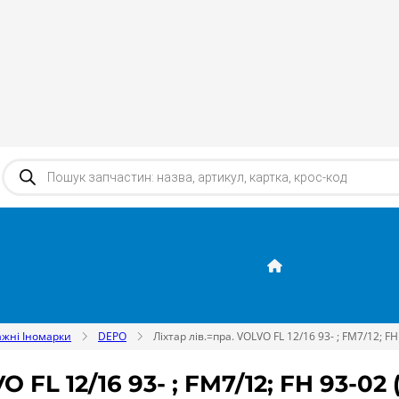
Products search
жні Іномарки
DEPO
Лiхтар лiв.=пра. VOLVO FL 12/16 93- ; FM7/12; F
 FL 12/16 93- ; FM7/12; FH 93-0