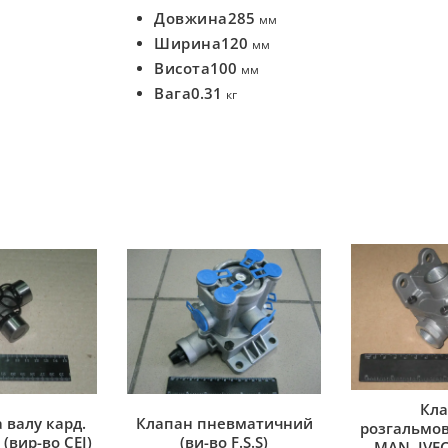
Довжина
285
мм
Ширина
120
мм
Висота
100
мм
Вага
0.31
кг
Кла
 валу кард.
Клапан пневматичний
розгальмов
(вир-во CEI)
(ви-во F.S.S)
MAN, IVEC