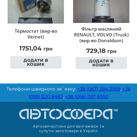
Фільтр масляний
Термостат (вир-во
RENAULT, VOLVO (Truck)
Vernet)
(вир-во Donaldson)
1751,04
грн
729,18
грн
ДОДАТИ В
ДОДАТИ В
КОШИК
КОШИК
Телефони швидкого зв`язку:
+38 (067) 284 2959
,
+38
(095) 020 8483
,
+38 (066) 057 6050
Автозапчастини для вантажівок та
супутні автотовари в Україні