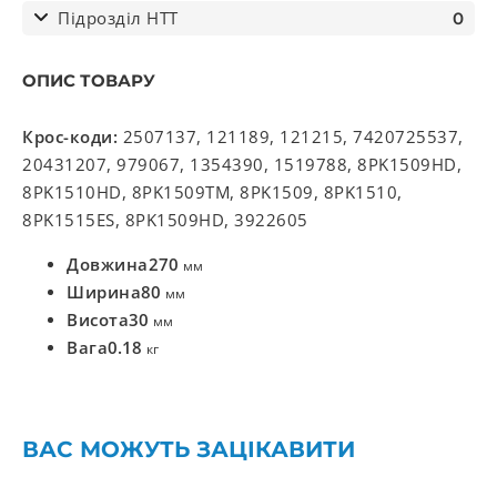
Підрозділ НТТ
0
ОПИС ТОВАРУ
Крос-коди:
2507137, 121189, 121215, 7420725537,
20431207, 979067, 1354390, 1519788, 8PK1509HD,
8PK1510HD, 8PK1509TM, 8PK1509, 8PK1510,
8PK1515ES, 8PK1509HD, 3922605
Довжина
270
мм
Ширина
80
мм
Висота
30
мм
Вага
0.18
кг
ВАС МОЖУТЬ ЗАЦІКАВИТИ