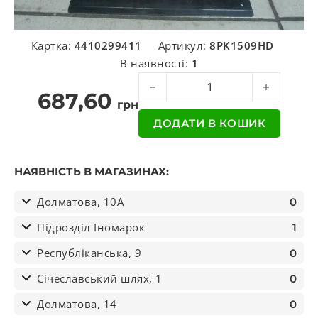
Картка:
4410299411
Артикул:
8PK1509HD
В наявності:
1
Ремінь поліклін. 8PK1509HD TRUCK
687,60
грн
ДОДАТИ В КОШИК
НАЯВНІСТЬ В МАГАЗИНАХ:
Долматова, 10А
0
Підрозділ Іномарок
1
Республіканська, 9
0
Січеславський шлях, 1
0
Долматова, 14
0