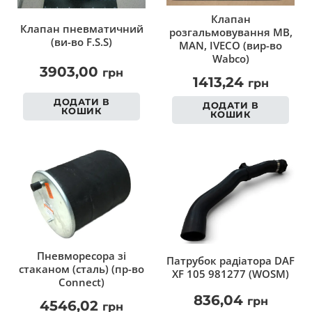
Клапан
Клапан пневматичний
розгальмовування MB,
(ви-во F.S.S)
MAN, IVECO (вир-во
Wabco)
3903,00
грн
1413,24
грн
ДОДАТИ В
ДОДАТИ В
КОШИК
КОШИК
Пневморесора зі
Патрубок радіатора DAF
стаканом (сталь) (пр-во
XF 105 981277 (WOSM)
Connect)
836,04
грн
4546,02
грн