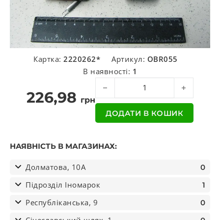
Картка:
2220262*
Артикул:
OBR055
В наявності:
1
Лампа габаритна кутова червона к
226,98
грн
ДОДАТИ В КОШИК
НАЯВНІСТЬ В МАГАЗИНАХ:
Долматова, 10А
0
Підрозділ Іномарок
1
Республіканська, 9
0