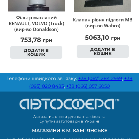
Фільтр масляний
Клапан рівня підлоги MB
RENAULT, VOLVO (Truck)
(вир-во Wabco)
(вир-во Donaldson)
5063,10
грн
753,78
грн
ДОДАТИ В
ДОДАТИ В
КОШИК
КОШИК
Телефони швидкого зв`язку:
+38 (067) 284 2959
,
+38
(095) 020 8483
,
+38 (066) 057 6050
Автозапчастини для вантажівок та
супутні автотовари в Україні
МАГАЗИНИ В М. КАМ`ЯНСЬКЕ