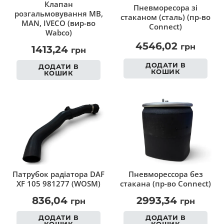
Клапан
Пневморесора зі
розгальмовування MB,
стаканом (сталь) (пр-во
MAN, IVECO (вир-во
Connect)
Wabco)
4546,02
грн
1413,24
грн
ДОДАТИ В
ДОДАТИ В
КОШИК
КОШИК
Патрубок радіатора DAF
Пневморессора без
XF 105 981277 (WOSM)
стакана (пр-во Connect)
836,04
2993,34
грн
грн
ДОДАТИ В
ДОДАТИ В
КОШИК
КОШИК