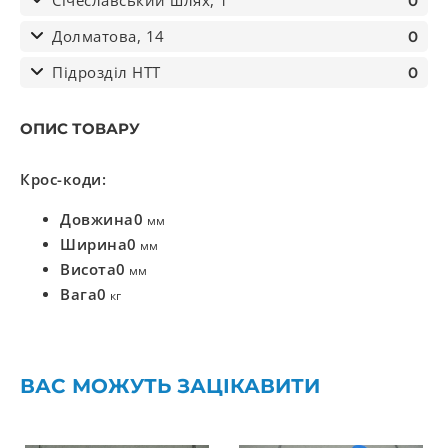
Січеславський шлях, 1
0
Долматова, 14
0
Підрозділ НТТ
0
ОПИС ТОВАРУ
Крос-коди:
Довжина
0
мм
Ширина
0
мм
Висота
0
мм
Вага
0
кг
ВАС МОЖУТЬ ЗАЦІКАВИТИ