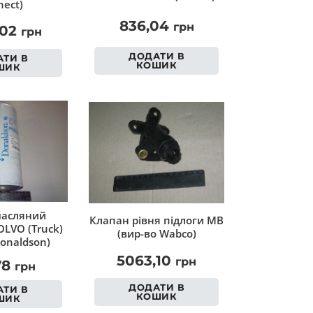
ect)
836,04
грн
,02
грн
ДОДАТИ В
ТИ В
КОШИК
ШИК
масляний
Клапан рівня підлоги MB
LVO (Truck)
(вир-во Wabco)
onaldson)
5063,10
грн
78
грн
ДОДАТИ В
ТИ В
КОШИК
ШИК