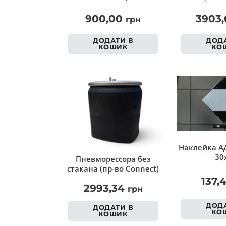
900,00
3903
грн
ДОДАТИ В
ДОДА
КОШИК
КО
Наклейка АД
30
Пневморессора без
стакана (пр-во Connect)
137,
2993,34
грн
ДОДА
ДОДАТИ В
КО
КОШИК