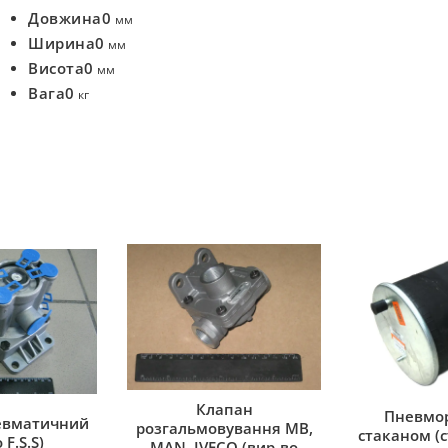
Довжина
0
мм
Ширина
0
мм
Висота
0
мм
Вага
0
кг
Клапан
Пневмор
евматичний
розгальмовування MB,
стаканом (с
 F.S.S)
MAN, IVECO (вир-во