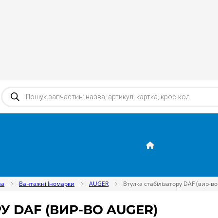
Products search
на
Вантажні Іномарки
AUGER
Втулка стабілізатору DAF (вир-во
У DAF (ВИР-ВО AUGER)