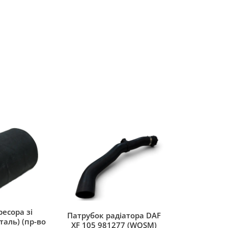
есора зі
Патрубок радіатора DAF
таль) (пр-во
XF 105 981277 (WOSM)