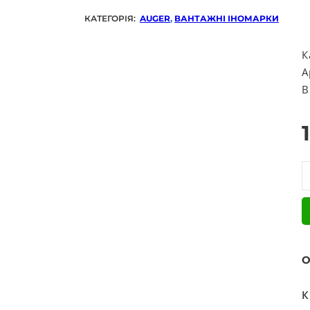
КАТЕГОРІЯ:
AUGER
,
ВАНТАЖНІ ІНОМАРКИ
К
А
В
В
О
К