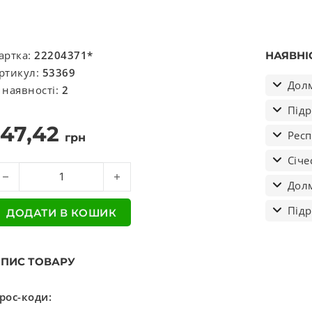
артка:
22204371*
НАЯВНІ
ртикул:
53369
Долм
 наявності:
2
Підр
147,42
Респ
грн
Січе
тулка стабілізатору DAF (вир-во Auger) кількість
Долм
Підр
ДОДАТИ В КОШИК
ПИС ТОВАРУ
рос-коди: