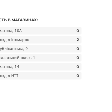
СТЬ В МАГАЗИНАХ:
атова, 10А
0
озділ Іномарок
2
убліканська, 9
0
славський шлях, 1
0
атова, 14
0
озділ НТТ
0