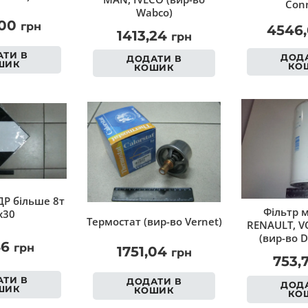
Conn
Wabco)
,00
грн
4546
1413,24
грн
ТИ В
ДОДА
ДОДАТИ В
ШИК
КО
КОШИК
Р більше 8т
Фільтр 
х30
Термостат (вир-во Vernet)
RENAULT, VO
(вир-во D
46
грн
1751,04
грн
753,
ТИ В
ДОДАТИ В
ДОДА
ШИК
КОШИК
КО