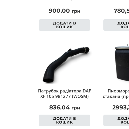
900,00
780,
грн
ДОДАТИ В
ДОДА
КОШИК
КО
Патрубок радіатора DAF
Пневморе
XF 105 981277 (WOSM)
стакана (пр
836,04
2993
грн
ДОДАТИ В
ДОДА
КОШИК
КО