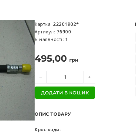
Картка:
22201902*
Артикул:
76900
В наявності:
1
495,00
грн
Трубка з'єднувальна компресора (вир-во AUG
ДОДАТИ В КОШИК
ОПИС ТОВАРУ
Крос-коди: