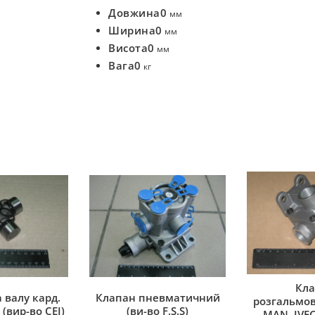
Довжина
0
мм
Ширина
0
мм
Висота
0
мм
Вага
0
кг
Кла
 валу кард.
Клапан пневматичний
розгальмов
(вир-во CEI)
(ви-во F.S.S)
MAN, IVEC