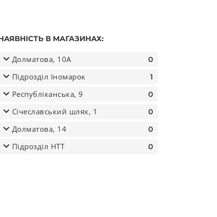
НАЯВНІСТЬ В МАГАЗИНАХ:
Долматова, 10А
0
Підрозділ Іномарок
1
Республіканська, 9
0
Січеславський шлях, 1
0
ER) кількість
Долматова, 14
0
Підрозділ НТТ
0