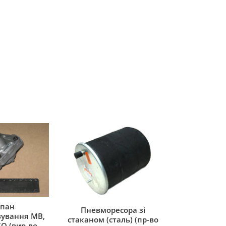
пан
Пневморесора зі
ування MB,
стаканом (сталь) (пр-во
O (вир-во