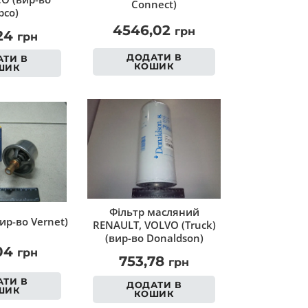
Connect)
co)
4546,02
грн
,24
грн
ДОДАТИ В
ТИ В
КОШИК
ШИК
Фільтр масляний
ир-во Vernet)
RENAULT, VOLVO (Truck)
(вир-во Donaldson)
,04
грн
753,78
грн
ТИ В
ДОДАТИ В
ШИК
КОШИК