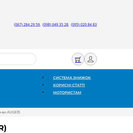
(067) 284 29 59
,
(098) 049 35 28
,
(095) 020 84 83
СИСТЕМА ЗНИЖОК
КОРИСНІ СТАТТІ
МОТОРИСТАМ
р-во AUGER)
R)