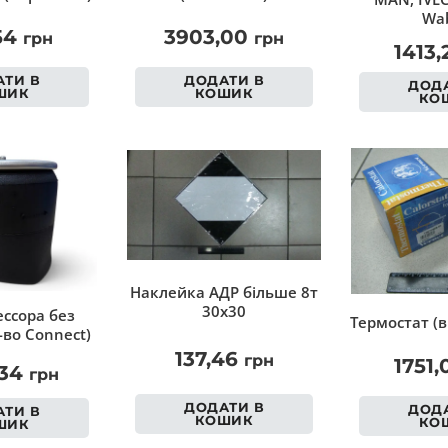
Wab
54
3903,00
грн
грн
1413
ТИ В
ДОДАТИ В
ДОДА
ШИК
КОШИК
КО
Наклейка АДР більше 8т
30х30
ссора без
Термостат (в
-во Connect)
137,46
грн
1751
,34
грн
ДОДАТИ В
ДОДА
ТИ В
КОШИК
КО
ШИК