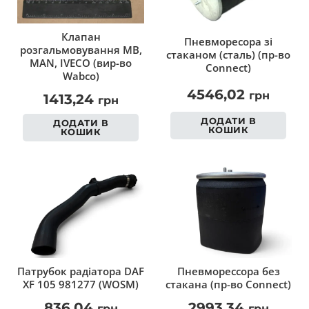
Клапан
Пневморесора зі
розгальмовування MB,
стаканом (сталь) (пр-во
MAN, IVECO (вир-во
Connect)
Wabco)
4546,02
грн
1413,24
грн
ДОДАТИ В
ДОДАТИ В
КОШИК
КОШИК
Патрубок радіатора DAF
Пневморессора без
XF 105 981277 (WOSM)
стакана (пр-во Connect)
836,04
2993,34
грн
грн