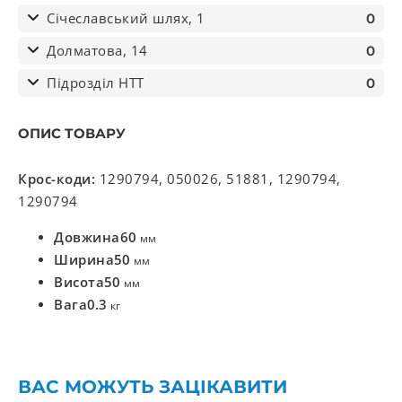
Січеславський шлях, 1
0
Долматова, 14
0
Підрозділ НТТ
0
ОПИС ТОВАРУ
Крос-коди:
1290794, 050026, 51881, 1290794,
1290794
Довжина
60
мм
Ширина
50
мм
Висота
50
мм
Вага
0.3
кг
ВАС МОЖУТЬ ЗАЦІКАВИТИ