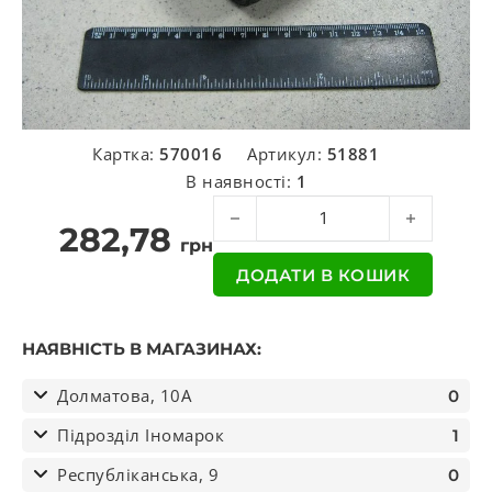
Картка:
570016
Артикул:
51881
В наявності:
1
Сайлентблок кабіны DAF 20*60*48 
282,78
грн
ДОДАТИ В КОШИК
НАЯВНІСТЬ В МАГАЗИНАХ:
Долматова, 10А
0
Підрозділ Іномарок
1
Республіканська, 9
0