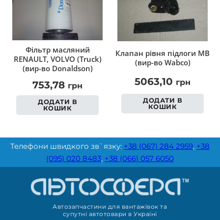
Фільтр масляний
Клапан рівня підлоги MB
RENAULT, VOLVO (Truck)
(вир-во Wabco)
(вир-во Donaldson)
5063,10
грн
753,78
грн
ДОДАТИ В
ДОДАТИ В
КОШИК
КОШИК
Телефони швидкого зв`язку:
+38 (067) 284 2959
,
+38
(095) 020 8483
,
+38 (066) 057 6050
Автозапчастини для вантажівок та
супутні автотовари в Україні