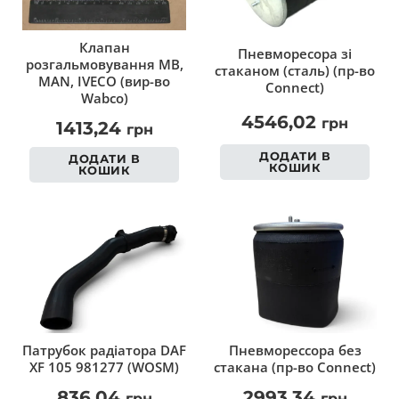
Клапан
Пневморесора зі
розгальмовування MB,
стаканом (сталь) (пр-во
MAN, IVECO (вир-во
Connect)
Wabco)
4546,02
грн
1413,24
грн
ДОДАТИ В
ДОДАТИ В
КОШИК
КОШИК
Патрубок радіатора DAF
Пневморессора без
XF 105 981277 (WOSM)
стакана (пр-во Connect)
836,04
2993,34
грн
грн