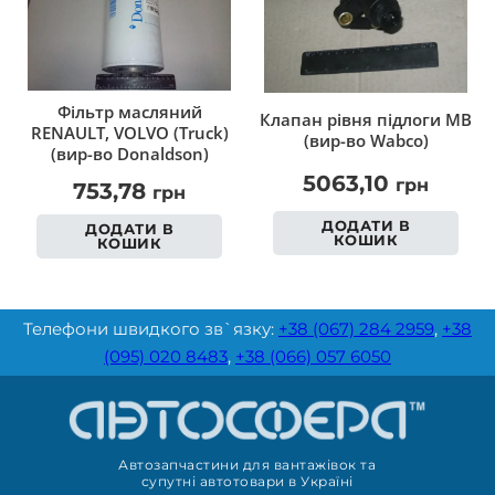
Фільтр масляний
Клапан рівня підлоги MB
RENAULT, VOLVO (Truck)
(вир-во Wabco)
(вир-во Donaldson)
5063,10
грн
753,78
грн
ДОДАТИ В
ДОДАТИ В
КОШИК
КОШИК
Телефони швидкого зв`язку:
+38 (067) 284 2959
,
+38
(095) 020 8483
,
+38 (066) 057 6050
Автозапчастини для вантажівок та
супутні автотовари в Україні