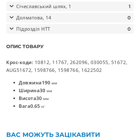
Січеславський шлях, 1
1
Долматова, 14
0
Підрозділ НТТ
0
ОПИС ТОВАРУ
Крос-коди:
10812, 11767, 262096, 030055, 51672,
AUG51672, 1598766, 1598766, 1622502
Довжина
190
мм
Ширина
30
мм
Висота
30
мм
Вага
0.65
кг
ВАС МОЖУТЬ ЗАЦІКАВИТИ