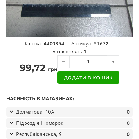
Картка:
4400354
Артикул:
51672
В наявності:
1
Палець M24 * 3 * 172 ресори VOLVO 
99,72
грн
ДОДАТИ В КОШИК
НАЯВНІСТЬ В МАГАЗИНАХ:
Долматова, 10А
0
Підрозділ Іномарок
0
Республіканська, 9
0