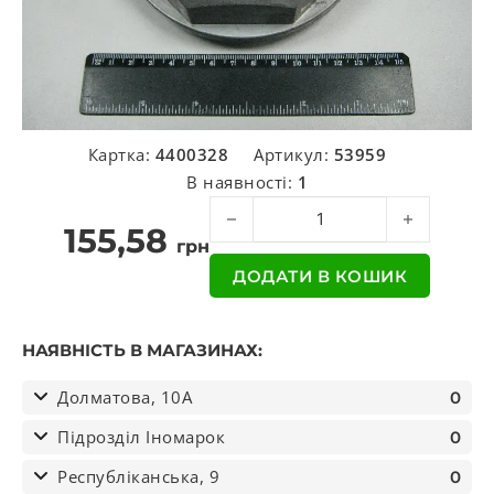
Картка:
4400328
Артикул:
53959
В наявності:
1
Кришка M115 * 2 ??* 62 * SW115 ма
155,58
грн
ДОДАТИ В КОШИК
НАЯВНІСТЬ В МАГАЗИНАХ:
Долматова, 10А
0
Підрозділ Іномарок
0
Республіканська, 9
0