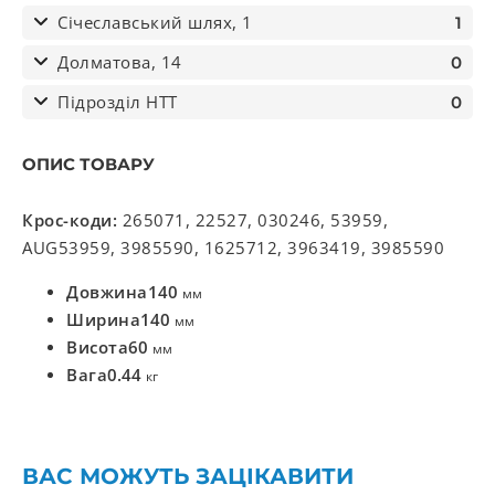
Січеславський шлях, 1
1
Долматова, 14
0
Підрозділ НТТ
0
ОПИС ТОВАРУ
Крос-коди:
265071, 22527, 030246, 53959,
AUG53959, 3985590, 1625712, 3963419, 3985590
Довжина
140
мм
Ширина
140
мм
Висота
60
мм
Вага
0.44
кг
ВАС МОЖУТЬ ЗАЦІКАВИТИ