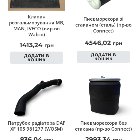
Клапан
Пневморесора зі
розгальмовування MB,
стаканом (сталь) (пр-во
MAN, IVECO (вир-во
Connect)
Wabco)
4546,02
грн
1413,24
грн
ДОДАТИ В
ДОДАТИ В
КОШИК
КОШИК
Патрубок радіатора DAF
Пневморессора без
XF 105 981277 (WOSM)
стакана (пр-во Connect)
836,04
2993,34
грн
грн