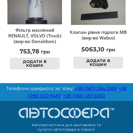
Фільтр масляний
Клапан рівня підлоги MB
RENAULT, VOLVO (Truck)
(вир-во Wabco)
(вир-во Donaldson)
5063,10
грн
753,78
грн
ДОДАТИ В
ДОДАТИ В
КОШИК
КОШИК
Телефони швидкого зв`язку:
+38 (067) 284 2959
,
+38
(095) 020 8483
,
+38 (066) 057 6050
Автозапчастини для вантажівок та
супутні автотовари в Україні