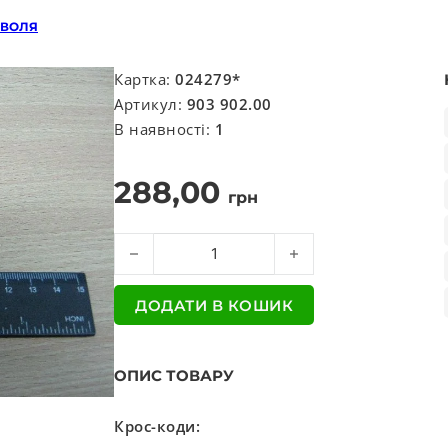
 ВОЛЯ
Картка:
024279*
Артикул:
903 902.00
В наявності:
1
288,00
грн
Щіткотримач з щітками "Stalowa Wola" кількі
ДОДАТИ В КОШИК
ОПИС ТОВАРУ
Крос-коди: