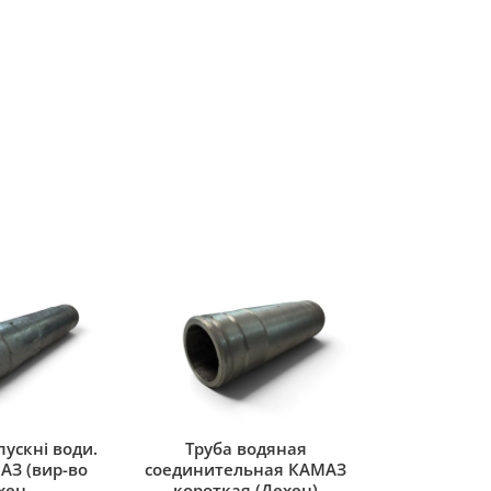
ускні води.
Труба водяная
АЗ (вир-во
соединительная КАМАЗ
хен
короткая (Дехен)