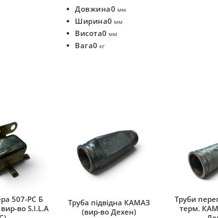
Довжина
0
мм
Ширина
0
мм
Висота
0
мм
Вага
0
кг
ра 507-РС Б
Труби переп
Труба підвідна КАМАЗ
вир-во S.I.L.A
терм. КАМ
(вир-во Дехен)
C)
Де