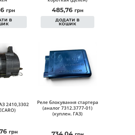
56
485,76
грн
грн
ТИ В
ДОДАТИ В
ШИК
КОШИК
Реле блокування стартера
АЗ 2410,3302
(аналог 7312.3777-01)
ECARO)
(куплен. ГАЗ)
,76
грн
734,04
грн