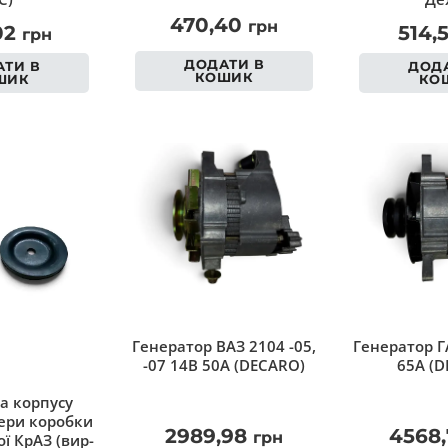
470,40
грн
02
514,
грн
ДОДАТИ В
ТИ В
ДОДА
КОШИК
ШИК
КО
Генератор ВАЗ 2104 -05,
Генератор Г
-07 14В 50А (DECARO)
65А (D
а корпусу
ри коробки
2989,98
4568
грн
ї КрАЗ (вир-