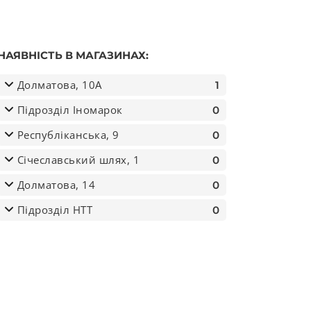
НАЯВНІСТЬ В МАГАЗИНАХ:
Долматова, 10А
1
Підрозділ Іномарок
0
Республіканська, 9
0
Січеславський шлях, 1
0
сть
Долматова, 14
0
Підрозділ НТТ
0