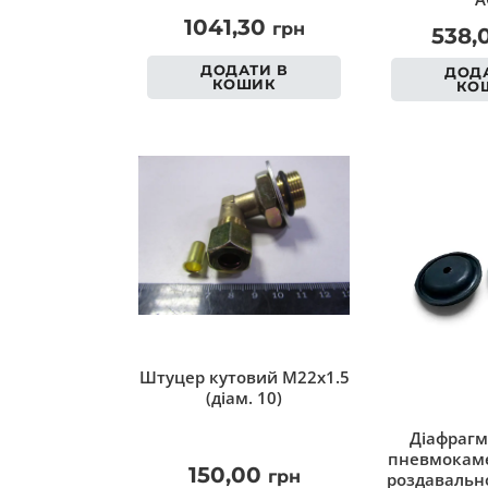
1041,30
грн
538,
ДОДАТИ В
ДОДА
КОШИК
КО
Штуцер кутовий M22x1.5
(діам. 10)
Діафрагм
пневмокаме
150,00
грн
роздавально