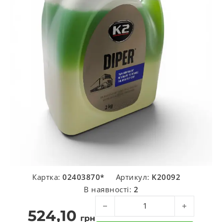
Картка:
02403870*
Артикул:
K20092
В наявності:
2
Автошампунь для мийки Diper 2 кг 
524,10
грн