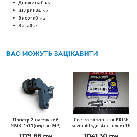
Довжина
0
мм
Ширина
0
мм
Висота
0
мм
Вага
0
кг
ВАС МОЖУТЬ ЗАЦІКАВИТИ
Пристрій натяжний
Свічка запал-ння BRISK
ЯМЗ-7511(вир-во МР)
silver 405дв. 4шт.ключ 16
1179,66
1041,30
грн
грн