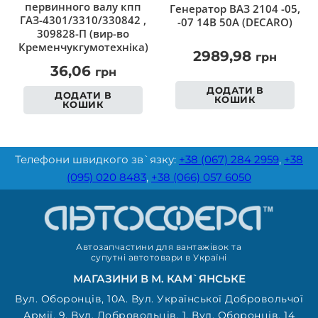
первинного валу кпп
Генератор ВАЗ 2104 -05,
ГАЗ-4301/3310/330842 ,
-07 14В 50А (DECARO)
309828-П (вир-во
Кременчукгумотехніка)
2989,98
грн
36,06
грн
ДОДАТИ В
ДОДАТИ В
КОШИК
КОШИК
Телефони швидкого зв`язку:
+38 (067) 284 2959
,
+38
(095) 020 8483
,
+38 (066) 057 6050
Автозапчастини для вантажівок та
супутні автотовари в Україні
МАГАЗИНИ В М. КАМ`ЯНСЬКЕ
Вул. Оборонців, 10А. Вул. Української Добровольчої
Армії, 9. Вул. Добровольців, 1. Вул. Оборонців, 14