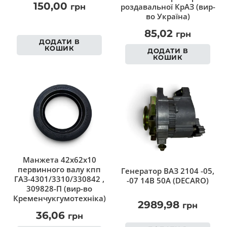
150,00
роздавальної КрАЗ (вир-
грн
во Україна)
85,02
грн
ДОДАТИ В
КОШИК
ДОДАТИ В
КОШИК
Манжета 42х62х10
первинного валу кпп
Генератор ВАЗ 2104 -05,
ГАЗ-4301/3310/330842 ,
-07 14В 50А (DECARO)
309828-П (вир-во
Кременчукгумотехніка)
2989,98
грн
36,06
грн