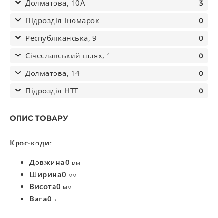
Долматова, 10А
3
Підрозділ Іномарок
0
Республіканська, 9
0
Січеславський шлях, 1
0
Долматова, 14
0
Підрозділ НТТ
0
ОПИС ТОВАРУ
Крос-коди:
Довжина
0
мм
Ширина
0
мм
Висота
0
мм
Вага
0
кг