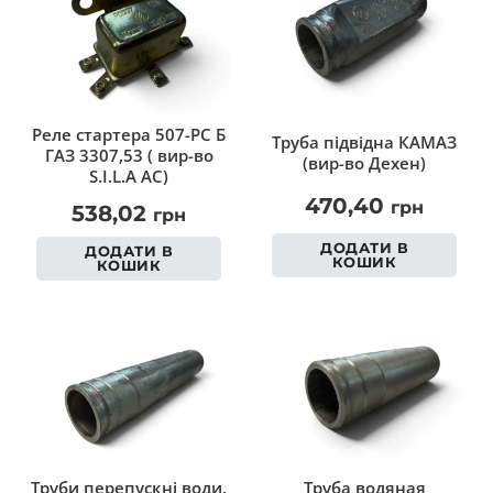
Реле стартера 507-РС Б
Труба підвідна КАМАЗ
ГАЗ 3307,53 ( вир-во
(вир-во Дехен)
S.I.L.A AC)
470,40
грн
538,02
грн
ДОДАТИ В
ДОДАТИ В
КОШИК
КОШИК
Труби перепускні води.
Труба водяная