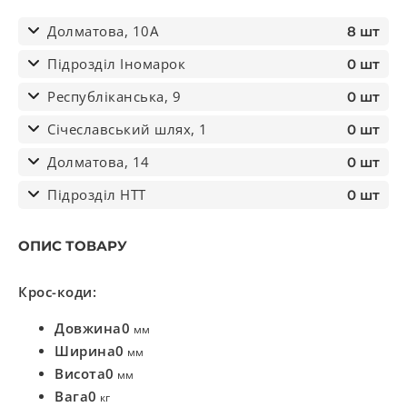
Долматова, 10А
8 шт
Підрозділ Іномарок
0 шт
Республіканська, 9
0 шт
Січеславський шлях, 1
0 шт
Долматова, 14
0 шт
Підрозділ НТТ
0 шт
ОПИС ТОВАРУ
Крос-коди:
Довжина
0
мм
Ширина
0
мм
Висота
0
мм
Вага
0
кг