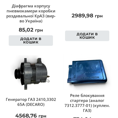
Діафрагма корпусу
пневмокамери коробки
2989,98
роздавальної КрАЗ (вир-
грн
во Україна)
85,02
грн
ДОДАТИ В
КОШИК
ДОДАТИ В
КОШИК
Реле блокування
Генератор ГАЗ 2410,3302
стартера (аналог
65А (DECARO)
7312.3777-01) (куплен.
ГАЗ)
4568,76
грн