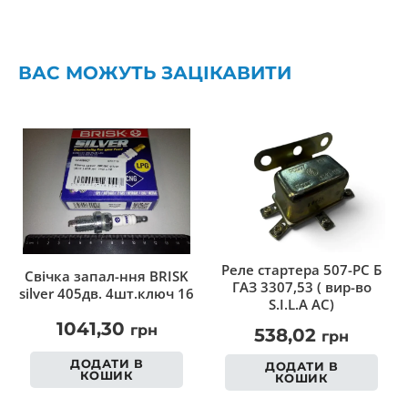
ВАС МОЖУТЬ ЗАЦІКАВИТИ
Реле стартера 507-РС Б
Свічка запал-ння BRISK
ГАЗ 3307,53 ( вир-во
silver 405дв. 4шт.ключ 16
S.I.L.A AC)
1041,30
грн
538,02
грн
ДОДАТИ В
ДОДАТИ В
КОШИК
КОШИК