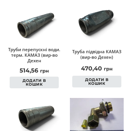
Труби перепускні води.
Труба підвідна КАМАЗ
терм. КАМАЗ (вир-во
(вир-во Дехен)
Дехен
470,40
грн
514,56
грн
ДОДАТИ В
ДОДАТИ В
КОШИК
КОШИК