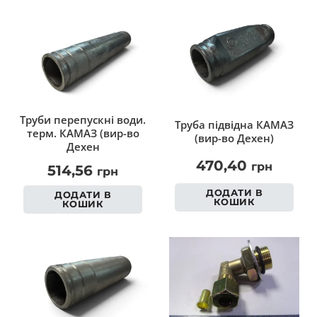
Труби перепускні води.
Труба підвідна КАМАЗ
терм. КАМАЗ (вир-во
(вир-во Дехен)
Дехен
470,40
грн
514,56
грн
ДОДАТИ В
ДОДАТИ В
КОШИК
КОШИК