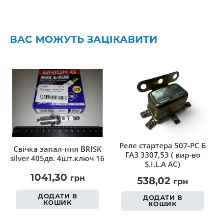
ВАС МОЖУТЬ ЗАЦІКАВИТИ
Реле стартера 507-РС Б
Свічка запал-ння BRISK
ГАЗ 3307,53 ( вир-во
silver 405дв. 4шт.ключ 16
S.I.L.A AC)
1041,30
грн
538,02
грн
ДОДАТИ В
ДОДАТИ В
КОШИК
КОШИК