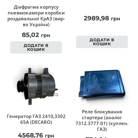
Діафрагма корпусу
пневмокамери коробки
2989,98
роздавальної КрАЗ (вир-
грн
во Україна)
85,02
грн
ДОДАТИ В
КОШИК
ДОДАТИ В
КОШИК
Реле блокування
Генератор ГАЗ 2410,3302
стартера (аналог
65А (DECARO)
7312.3777-01) (куплен.
ГАЗ)
4568,76
грн