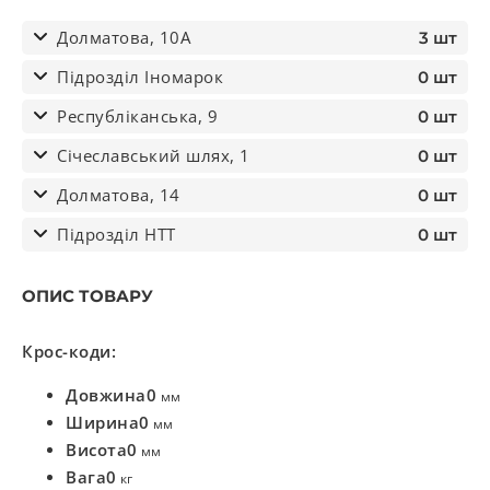
Долматова, 10А
3 шт
Підрозділ Іномарок
0 шт
Республіканська, 9
0 шт
Січеславський шлях, 1
0 шт
Долматова, 14
0 шт
Підрозділ НТТ
0 шт
ОПИС ТОВАРУ
Крос-коди:
Довжина
0
мм
Ширина
0
мм
Висота
0
мм
Вага
0
кг