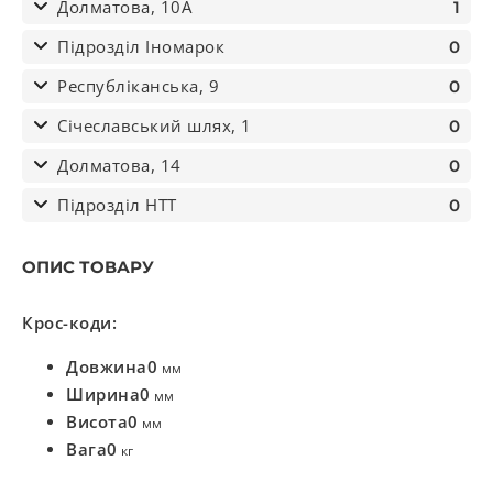
Долматова, 10А
1
Підрозділ Іномарок
0
Республіканська, 9
0
Січеславський шлях, 1
0
Долматова, 14
0
Підрозділ НТТ
0
ОПИС ТОВАРУ
Крос-коди:
Довжина
0
мм
Ширина
0
мм
Висота
0
мм
Вага
0
кг