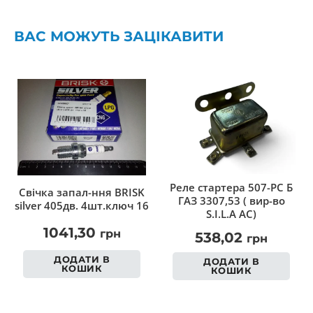
ВАС МОЖУТЬ ЗАЦІКАВИТИ
Реле стартера 507-РС Б
Свічка запал-ння BRISK
ГАЗ 3307,53 ( вир-во
silver 405дв. 4шт.ключ 16
S.I.L.A AC)
1041,30
грн
538,02
грн
ДОДАТИ В
ДОДАТИ В
КОШИК
КОШИК