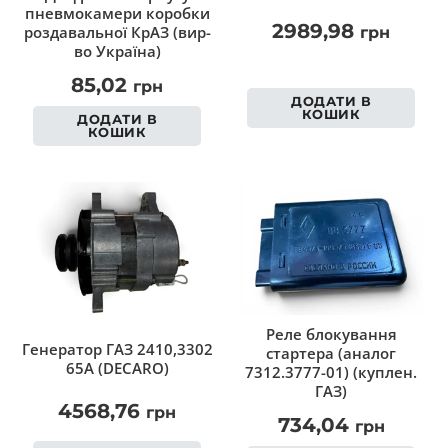
пневмокамери коробки
2989,98
роздавальної КрАЗ (вир-
грн
во Україна)
85,02
грн
ДОДАТИ В
КОШИК
ДОДАТИ В
КОШИК
Реле блокування
Генератор ГАЗ 2410,3302
стартера (аналог
65А (DECARO)
7312.3777-01) (куплен.
ГАЗ)
4568,76
грн
734,04
грн