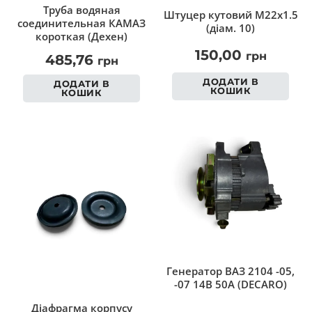
Труба водяная
Штуцер кутовий M22x1.5
соединительная КАМАЗ
(діам. 10)
короткая (Дехен)
150,00
грн
485,76
грн
ДОДАТИ В
ДОДАТИ В
КОШИК
КОШИК
Генератор ВАЗ 2104 -05,
-07 14В 50А (DECARO)
Діафрагма корпусу