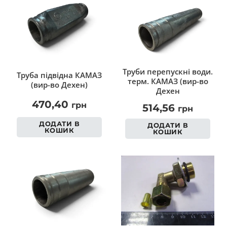
Труби перепускні води.
Труба підвідна КАМАЗ
терм. КАМАЗ (вир-во
(вир-во Дехен)
Дехен
470,40
грн
514,56
грн
ДОДАТИ В
ДОДАТИ В
КОШИК
КОШИК