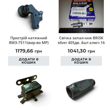
Пристрій натяжний
Свічка запал-ння BRISK
ЯМЗ-7511(вир-во МР)
silver 405дв. 4шт.ключ 16
1179,66
1041,30
грн
грн
ДОДАТИ В
ДОДАТИ В
КОШИК
КОШИК