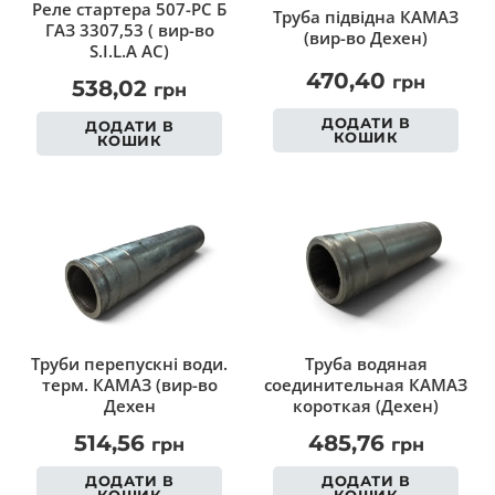
Реле стартера 507-РС Б
Труба підвідна КАМАЗ
ГАЗ 3307,53 ( вир-во
(вир-во Дехен)
S.I.L.A AC)
470,40
грн
538,02
грн
ДОДАТИ В
ДОДАТИ В
КОШИК
КОШИК
Труби перепускні води.
Труба водяная
терм. КАМАЗ (вир-во
соединительная КАМАЗ
Дехен
короткая (Дехен)
514,56
485,76
грн
грн
ДОДАТИ В
ДОДАТИ В
КОШИК
КОШИК