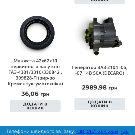
Манжета 42х62х10
первинного валу кпп
Генератор ВАЗ 2104 -05,
ГАЗ-4301/3310/330842 ,
-07 14В 50А (DECARO)
309828-П (вир-во
Кременчукгумотехніка)
2989,98
грн
36,06
грн
ДОДАТИ В
ДОДАТИ В
КОШИК
КОШИК
Телефони швидкого зв`язку:
+38 (067) 284 2959
,
+38