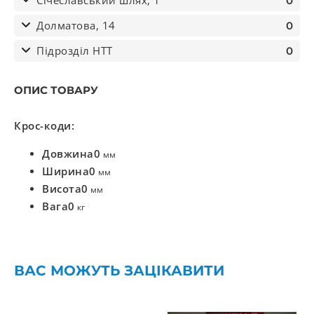
Січеславський шлях, 1
0
Долматова, 14
0
Підрозділ НТТ
0
ОПИС ТОВАРУ
Крос-коди:
Довжина
0
мм
Ширина
0
мм
Висота
0
мм
Вага
0
кг
ВАС МОЖУТЬ ЗАЦІКАВИТИ