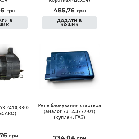
56
485,76
грн
грн
ТИ В
ДОДАТИ В
ШИК
КОШИК
Реле блокування стартера
АЗ 2410,3302
(аналог 7312.3777-01)
ECARO)
(куплен. ГАЗ)
,76
грн
734,04
грн