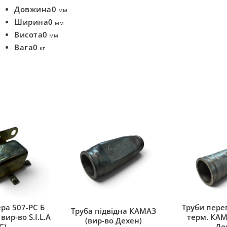
Довжина
0
мм
Ширина
0
мм
Висота
0
мм
Вага
0
кг
ра 507-РС Б
Труби переп
Труба підвідна КАМАЗ
вир-во S.I.L.A
терм. КАМ
(вир-во Дехен)
C)
Де