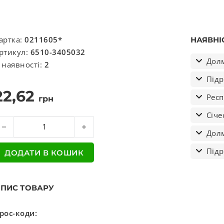
артка:
0211605*
НАЯВНІ
ртикул:
6510-3405032
Долм
 наявності:
2
Підр
22,62
Респ
грн
Січе
тулка пальця гпк Краз кількість
Долм
Підр
ДОДАТИ В КОШИК
ПИС ТОВАРУ
рос-коди: