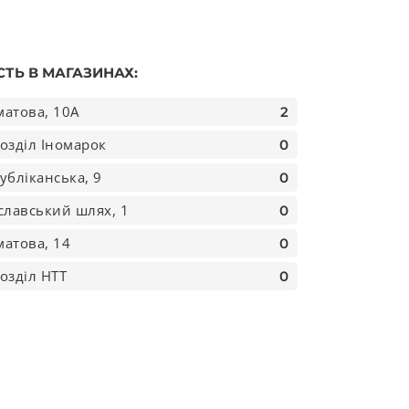
СТЬ В МАГАЗИНАХ:
атова, 10А
2
озділ Іномарок
0
убліканська, 9
0
славський шлях, 1
0
атова, 14
0
озділ НТТ
0