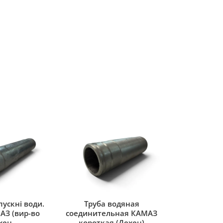
ускні води.
Труба водяная
АЗ (вир-во
соединительная КАМАЗ
хен
короткая (Дехен)