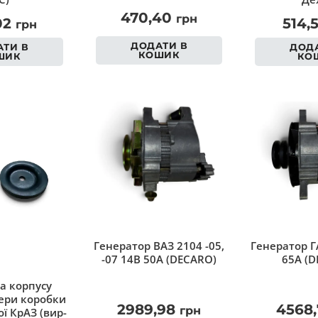
470,40
грн
02
514,
грн
ДОДАТИ В
ТИ В
ДОДА
КОШИК
ШИК
КО
Генератор ВАЗ 2104 -05,
Генератор Г
-07 14В 50А (DECARO)
65А (D
а корпусу
ри коробки
2989,98
4568
грн
ї КрАЗ (вир-