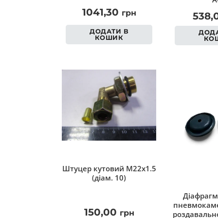
1041,30
грн
538,
ДОДАТИ В
ДОДА
КОШИК
КО
Штуцер кутовий M22x1.5
(діам. 10)
Діафрагм
пневмокаме
150,00
грн
роздавально