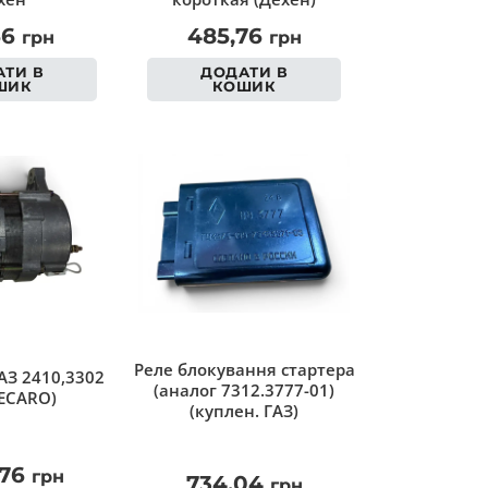
56
485,76
грн
грн
ТИ В
ДОДАТИ В
ШИК
КОШИК
Реле блокування стартера
АЗ 2410,3302
(аналог 7312.3777-01)
ECARO)
(куплен. ГАЗ)
,76
грн
734,04
грн