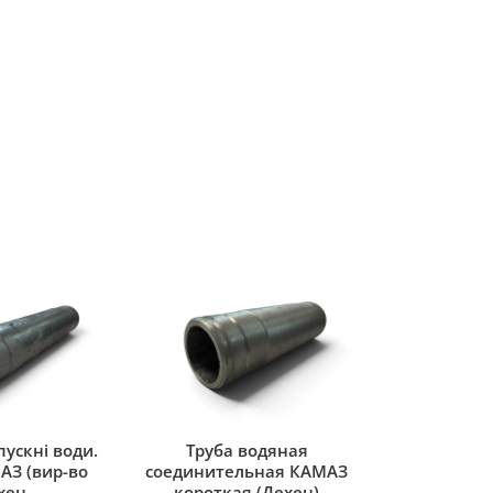
ускні води.
Труба водяная
АЗ (вир-во
соединительная КАМАЗ
хен
короткая (Дехен)