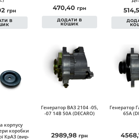
470,40
грн
02
514,
грн
ДОДАТИ В
ТИ В
ДОДА
КОШИК
ШИК
КО
Генератор ВАЗ 2104 -05,
Генератор Г
-07 14В 50А (DECARO)
65А (D
а корпусу
ри коробки
2989,98
4568
грн
ї КрАЗ (вир-