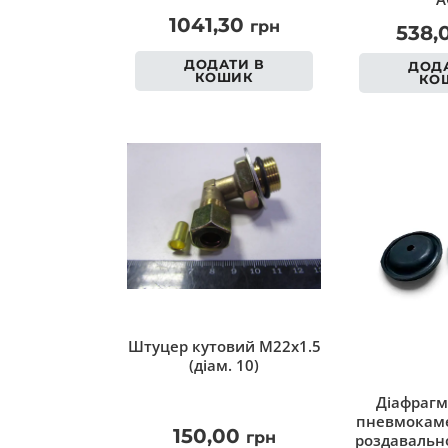
1041,30
грн
538,
ДОДАТИ В
ДОДА
КОШИК
КО
Штуцер кутовий M22x1.5
(діам. 10)
Діафрагм
пневмокаме
150,00
грн
роздавально