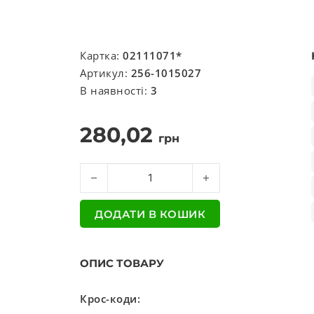
Картка:
02111071*
Артикул:
256-1015027
В наявності:
3
280,02
грн
Труба підводяща діаметр 16мм кількість
ДОДАТИ В КОШИК
ОПИС ТОВАРУ
Крос-коди: