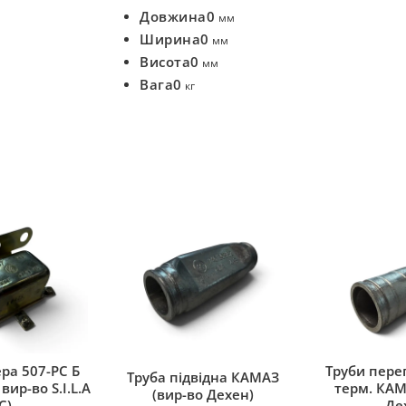
Довжина
0
мм
Ширина
0
мм
Висота
0
мм
Вага
0
кг
ра 507-РС Б
Труби переп
Труба підвідна КАМАЗ
вир-во S.I.L.A
терм. КАМ
(вир-во Дехен)
C)
Де