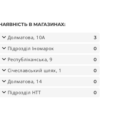
НАЯВНІСТЬ В МАГАЗИНАХ:
Долматова, 10А
3
Підрозділ Іномарок
0
Республіканська, 9
0
Січеславський шлях, 1
0
Долматова, 14
0
Підрозділ НТТ
0