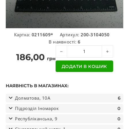
Картка:
0211609*
Артикул:
200-3104050
В наявності:
6
Шпилька маточини колеса задн.прав
186,00
грн
ДОДАТИ В КОШИК
НАЯВНІСТЬ В МАГАЗИНАХ:
Долматова, 10А
6
Підрозділ Іномарок
0
Республіканська, 9
0