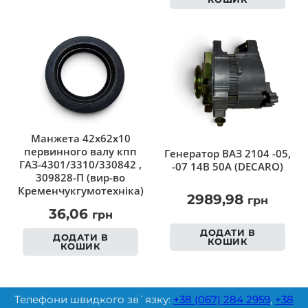
Манжета 42х62х10
первинного валу кпп
Генератор ВАЗ 2104 -05,
ГАЗ-4301/3310/330842 ,
-07 14В 50А (DECARO)
309828-П (вир-во
Кременчукгумотехніка)
2989,98
грн
36,06
грн
ДОДАТИ В
ДОДАТИ В
КОШИК
КОШИК
Телефони швидкого зв`язку:
+38 (067) 284 2959
,
+38