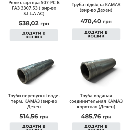
Реле стартера 507-РС Б
Труба підвідна КАМАЗ
ГАЗ 3307,53 ( вир-во
(вир-во Дехен)
S.I.L.A AC)
470,40
грн
538,02
грн
ДОДАТИ В
ДОДАТИ В
КОШИК
КОШИК
Труби перепускні води.
Труба водяная
терм. КАМАЗ (вир-во
соединительная КАМАЗ
Дехен
короткая (Дехен)
514,56
485,76
грн
грн
ДОДАТИ В
ДОДАТИ В
КОШИК
КОШИК