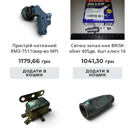
Пристрій натяжний
Свічка запал-ння BRISK
ЯМЗ-7511(вир-во МР)
silver 405дв. 4шт.ключ 16
1179,66
1041,30
грн
грн
ДОДАТИ В
ДОДАТИ В
КОШИК
КОШИК