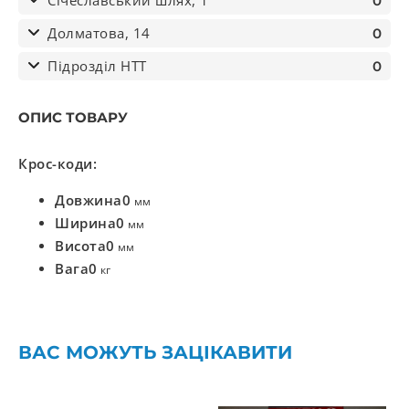
Січеславський шлях, 1
0
Долматова, 14
0
Підрозділ НТТ
0
ОПИС ТОВАРУ
Крос-коди:
Довжина
0
мм
Ширина
0
мм
Висота
0
мм
Вага
0
кг
ВАС МОЖУТЬ ЗАЦІКАВИТИ