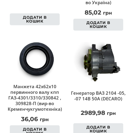
во Україна)
85,02
грн
ДОДАТИ В
КОШИК
ДОДАТИ В
КОШИК
Манжета 42х62х10
первинного валу кпп
Генератор ВАЗ 2104 -05,
ГАЗ-4301/3310/330842 ,
-07 14В 50А (DECARO)
309828-П (вир-во
Кременчукгумотехніка)
2989,98
грн
36,06
грн
ДОДАТИ В
ДОДАТИ В
КОШИК
КОШИК