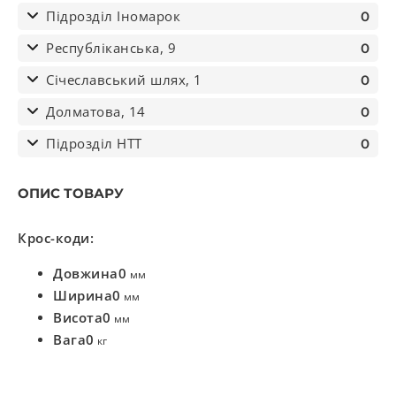
Підрозділ Іномарок
0
Республіканська, 9
0
Січеславський шлях, 1
0
Долматова, 14
0
Підрозділ НТТ
0
ОПИС ТОВАРУ
Крос-коди:
Довжина
0
мм
Ширина
0
мм
Висота
0
мм
Вага
0
кг