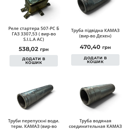
Реле стартера 507-РС Б
Труба підвідна КАМАЗ
ГАЗ 3307,53 ( вир-во
(вир-во Дехен)
S.I.L.A AC)
470,40
грн
538,02
грн
ДОДАТИ В
ДОДАТИ В
КОШИК
КОШИК
Труби перепускні води.
Труба водяная
терм. КАМАЗ (вир-во
соединительная КАМАЗ