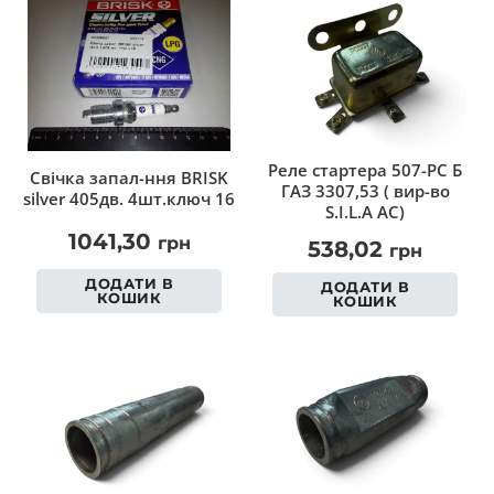
Реле стартера 507-РС Б
Свічка запал-ння BRISK
ГАЗ 3307,53 ( вир-во
silver 405дв. 4шт.ключ 16
S.I.L.A AC)
1041,30
грн
538,02
грн
ДОДАТИ В
ДОДАТИ В
КОШИК
КОШИК