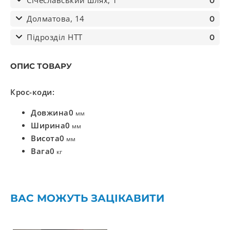
Січеславський шлях, 1
0
Долматова, 14
0
Підрозділ НТТ
0
ОПИС ТОВАРУ
Крос-коди:
Довжина
0
мм
Ширина
0
мм
Висота
0
мм
Вага
0
кг
ВАС МОЖУТЬ ЗАЦІКАВИТИ