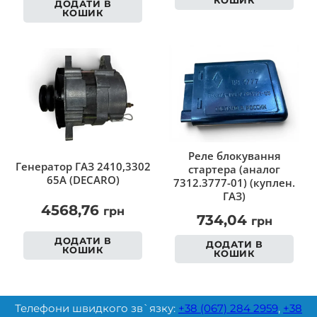
ДОДАТИ В
КОШИК
Реле блокування
Генератор ГАЗ 2410,3302
стартера (аналог
65А (DECARO)
7312.3777-01) (куплен.
ГАЗ)
4568,76
грн
734,04
грн
ДОДАТИ В
ДОДАТИ В
КОШИК
КОШИК
Телефони швидкого зв`язку:
+38 (067) 284 2959
,
+38