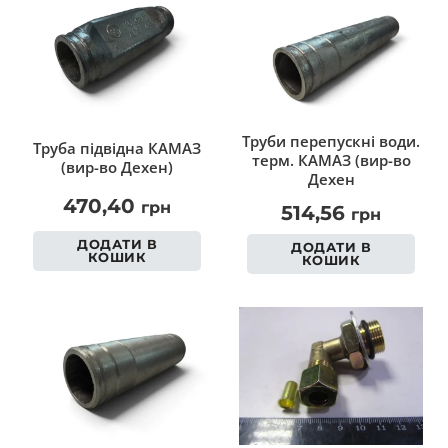
Труби перепускні води.
Труба підвідна КАМАЗ
терм. КАМАЗ (вир-во
(вир-во Дехен)
Дехен
470,40
грн
514,56
грн
ДОДАТИ В
ДОДАТИ В
КОШИК
КОШИК