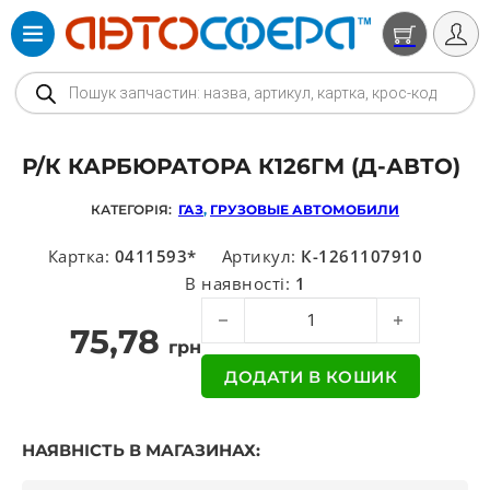
Products search
Р/К КАРБЮРАТОРА К126ГМ (Д-АВТО)
КАТЕГОРІЯ:
ГАЗ
,
ГРУЗОВЫЕ АВТОМОБИЛИ
Картка:
0411593*
Артикул:
К-1261107910
В наявності:
1
Р/к карбюратора К126ГМ (Д-Авто) к
75,78
грн
ДОДАТИ В КОШИК
НАЯВНІСТЬ В МАГАЗИНАХ: