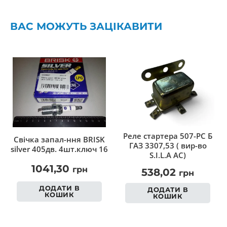
ВАС МОЖУТЬ ЗАЦІКАВИТИ
Реле стартера 507-РС Б
Свічка запал-ння BRISK
ГАЗ 3307,53 ( вир-во
silver 405дв. 4шт.ключ 16
S.I.L.A AC)
1041,30
грн
538,02
грн
ДОДАТИ В
ДОДАТИ В
КОШИК
КОШИК