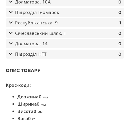
Долматова, 10А
0
Підрозділ Іномарок
0
Республіканська, 9
1
Січеславський шлях, 1
0
Долматова, 14
0
Підрозділ НТТ
0
ОПИС ТОВАРУ
Крос-коди:
Довжина
0
мм
Ширина
0
мм
Висота
0
мм
Вага
0
кг