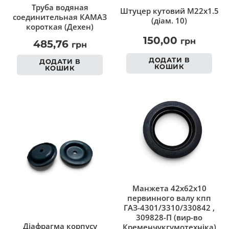
Труба водяная
Штуцер кутовий M22x1.5
соединительная КАМАЗ
(діам. 10)
короткая (Дехен)
150,00
грн
485,76
грн
ДОДАТИ В
ДОДАТИ В
КОШИК
КОШИК
Манжета 42х62х10
первинного валу кпп
ГАЗ-4301/3310/330842 ,
309828-П (вир-во
Діафрагма корпусу
Кременчукгумотехніка)